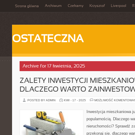
Archiwum
Czekamy
Krzysztof
Liverpool
R
Strona główna
OSTATECZNA
Archive for 17 kwietnia, 2025
ZALETY INWESTYCJI MIESZKANIO
DLACZEGO WARTO ZAINWESTO
POSTED BY ADMIN
KWI - 17 - 2025
MOŻLIWOŚĆ KOMENTOWA
Inwestycja mieszkaniowa ju
popularnością. Dlaczego w
nieruchomości? Sprawdź zale
przekonaj się, dlaczego wa