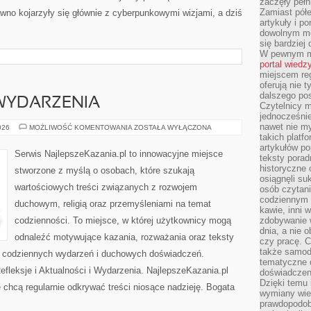
zaczęły pełn
Zamiast pół
wno kojarzyły się głównie z cyberpunkowymi wizjami, a dziś
artykuły i p
dowolnym mo
się bardziej
W pewnym mo
portal wiedz
miejscem reg
oferują nie t
dalszego po
 WYDARZENIA
Czytelnicy 
jednocześnie
nawet nie my
AKTUALNOŚCI
026
MOŻLIWOŚĆ KOMENTOWANIA
ZOSTAŁA WYŁĄCZONA
I
takich platf
WYDARZENIA
artykułów p
Serwis NajlepszeKazania.pl to innowacyjne miejsce
teksty porad
historyczne c
stworzone z myślą o osobach, które szukają
osiągnęli su
wartościowych treści związanych z rozwojem
osób czytani
codziennym r
duchowym, religią oraz przemyśleniami na temat
kawie, inni 
codzienności. To miejsce, w której użytkownicy mogą
zdobywanie w
dnia, a nie
odnaleźć motywujące kazania, rozważania oraz teksty
czy pracę. 
także samodz
s codziennych wydarzeń i duchowych doświadczeń.
tematyczne d
Refleksje i Aktualności i Wydarzenia. NajlepszeKazania.pl
doświadczeni
Dzięki temu i
 chcą regularnie odkrywać treści niosące nadzieję. Bogata
wymiany wied
prawdopodob