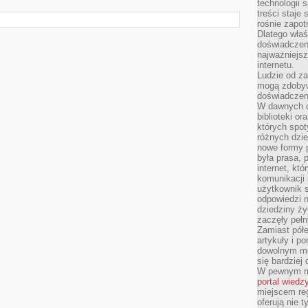
technologii 
treści staje
rośnie zapot
Dlatego właś
doświadczeni
najważniejs
internetu.
Ludzie od za
mogą zdobyw
doświadczeni
W dawnych cz
biblioteki or
których spot
różnych dzie
nowe formy p
była prasa, p
internet, kt
komunikacji
użytkownik s
odpowiedzi n
dziedziny ży
zaczęły pełn
Zamiast pół
artykuły i p
dowolnym mo
się bardziej
W pewnym mo
portal wiedz
miejscem reg
oferują nie t