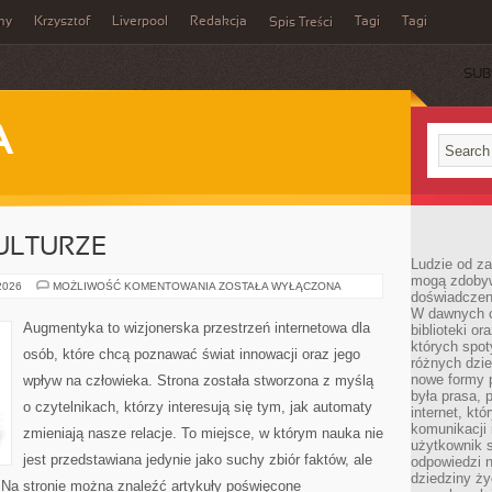
my
Krzysztof
Liverpool
Redakcja
Tagi
Tagi
Spis Treści
SUB
A
ULTURZE
Ludzie od za
mogą zdobyw
CYBERPUNK
 2026
MOŻLIWOŚĆ KOMENTOWANIA
ZOSTAŁA WYŁĄCZONA
doświadczeni
W
KULTURZE
W dawnych cz
Augmentyka to wizjonerska przestrzeń internetowa dla
biblioteki or
których spot
osób, które chcą poznawać świat innowacji oraz jego
różnych dzie
nowe formy p
wpływ na człowieka. Strona została stworzona z myślą
była prasa, p
o czytelnikach, którzy interesują się tym, jak automaty
internet, kt
komunikacji
zmieniają nasze relacje. To miejsce, w którym nauka nie
użytkownik s
jest przedstawiana jedynie jako suchy zbiór faktów, ale
odpowiedzi n
dziedziny ży
 Na stronie można znaleźć artykuły poświęcone