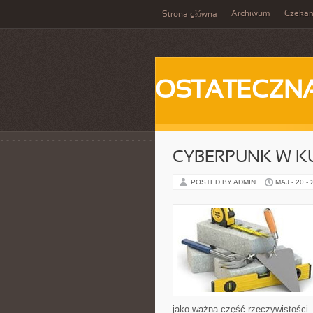
Archiwum
Czeka
Strona główna
OSTATECZN
CYBERPUNK W K
POSTED BY ADMIN
MAJ - 20 -
jako ważna część rzeczywistości.