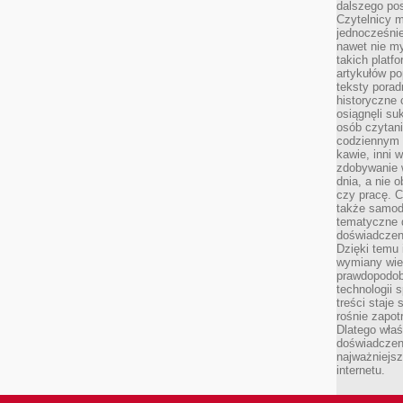
dalszego po
Czytelnicy 
jednocześnie
nawet nie my
takich platf
artykułów p
teksty porad
historyczne c
osiągnęli su
osób czytani
codziennym r
kawie, inni 
zdobywanie w
dnia, a nie
czy pracę. 
także samodz
tematyczne d
doświadczeni
Dzięki temu i
wymiany wied
prawdopodob
technologii 
treści staje
rośnie zapot
Dlatego właś
doświadczeni
najważniejs
internetu.