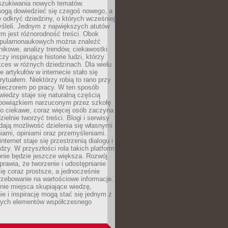
szukiwania nowych tematów.
mogą dowiedzieć się czegoś nowego, a
 odkryć dziedziny, o których wcześniej
śleli. Jednym z największych atutów
orm jest różnorodność treści. Obok
opularnonaukowych można znaleźć
nikowe, analizy trendów, ciekawostki
zy inspirujące historie ludzi, którzy
kces w różnych dziedzinach. Dla wielu
e artykułów w internecie stało się
ytuałem. Niektórzy robią to rano przy
wieczorem po pracy. W ten sposób
iedzy staje się naturalną częścią
 obowiązkiem narzuconym przez szkołę
Co ciekawe, coraz więcej osób zaczyna
ielnie tworzyć treści. Blogi i serwisy
ają możliwość dzielenia się własnymi
ami, opiniami oraz przemyśleniami.
nternet staje się przestrzenią dialogu i
zy. W przyszłości rola takich platform
nie będzie jeszcze większa. Rozwój
sprawia, że tworzenie i udostępnianie
 się coraz prostsze, a jednocześnie
rzebowanie na wartościowe informacje.
nie miejsca skupiające wiedzę,
e i inspirację mogą stać się jednym z
zych elementów współczesnego