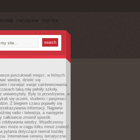
SCRIBE
FACEBOOK
TWITTER
wsze poszukiwali miejsc, w których
ać wiedzę, dzielić się
em i rozwijać swoje zainteresowania.
asach taką rolę pełniły szkoły,
az uniwersytety. Były to przestrzenie, w
ykali się uczeni, studenci i pasjonaci
dzin. Z biegiem czasu pojawiły się
rzekazywania informacji. Najpierw
óźniej radio i telewizja, a następnie
óry całkowicie zmienił sposób
 i zdobywania wiedzy. Współczesny
ieci może w ciągu kilku minut znaleźć
a pytania dotyczące niemal każdej
cia. Internetowe serwisy tematyczne