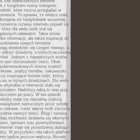
ić rolę nowoczesnych bibliotek.
ek z książkami mamy kategorie,
oradniki, które można przeglądać w
mencie. To sprawia, że wiedza stała
 dostępna niż kiedykolwiek wcześniej.
mencie rozwoju internetu pojawił się
y
który dla wielu osób stał się
ularnych odwiedzin. Takie strony
ylko informacje, ale także inspirację do
szukiwania nowych tematów.
mogą dowiedzieć się czegoś nowego, a
 odkryć dziedziny, o których wcześniej
śleli. Jednym z największych atutów
orm jest różnorodność treści. Obok
opularnonaukowych można znaleźć
nikowe, analizy trendów, ciekawostki
zy inspirujące historie ludzi, którzy
kces w różnych dziedzinach. Dla wielu
e artykułów w internecie stało się
ytuałem. Niektórzy robią to rano przy
wieczorem po pracy. W ten sposób
iedzy staje się naturalną częścią
 obowiązkiem narzuconym przez szkołę
Co ciekawe, coraz więcej osób zaczyna
ielnie tworzyć treści. Blogi i serwisy
ają możliwość dzielenia się własnymi
ami, opiniami oraz przemyśleniami.
nternet staje się przestrzenią dialogu i
zy. W przyszłości rola takich platform
nie będzie jeszcze większa. Rozwój