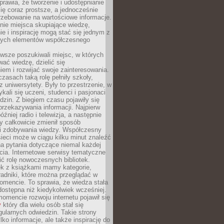
sprawia, że tworzenie i udostępnianie
 się coraz prostsze, a jednocześnie
rzebowanie na wartościowe informacje.
nie miejsca skupiające wiedzę,
e i inspirację mogą stać się jednym z
zych elementów współczesnego
wsze poszukiwali miejsc, w których
ać wiedzę, dzielić się
em i rozwijać swoje zainteresowania.
asach taką rolę pełniły szkoły,
az uniwersytety. Były to przestrzenie, w
ykali się uczeni, studenci i pasjonaci
dzin. Z biegiem czasu pojawiły się
rzekazywania informacji. Najpierw
óźniej radio i telewizja, a następnie
óry całkowicie zmienił sposób
 i zdobywania wiedzy. Współczesny
ieci może w ciągu kilku minut znaleźć
a pytania dotyczące niemal każdej
cia. Internetowe serwisy tematyczne
ić rolę nowoczesnych bibliotek.
ek z książkami mamy kategorie,
oradniki, które można przeglądać w
mencie. To sprawia, że wiedza stała
 dostępna niż kiedykolwiek wcześniej.
mencie rozwoju internetu pojawił się
y
który dla wielu osób stał się
ularnych odwiedzin. Takie strony
ylko informacje, ale także inspirację do