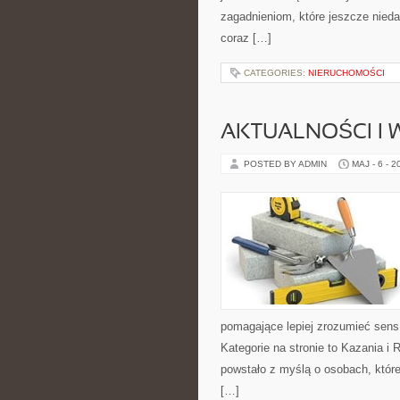
zagadnieniom, które jeszcze nieda
coraz […]
CATEGORIES:
NIERUCHOMOŚCI
AKTUALNOŚCI I
POSTED BY ADMIN
MAJ - 6 - 2
pomagające lepiej zrozumieć sen
Kategorie na stronie to Kazania i 
powstało z myślą o osobach, które
[…]