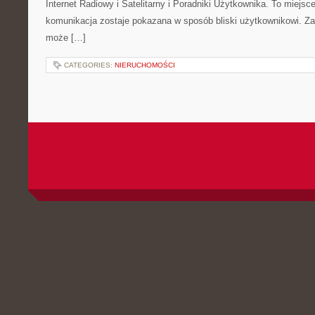
Internet Radiowy i Satelitarny i Poradniki Użytkownika. To miej
komunikacja zostaje pokazana w sposób bliski użytkownikowi. Zami
może […]
CATEGORIES:
NIERUCHOMOŚCI