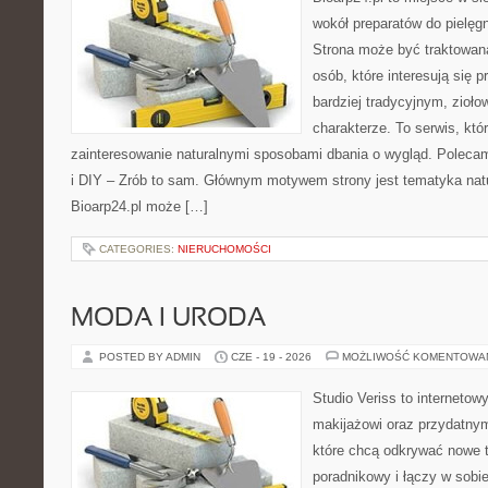
wokół preparatów do pielęgna
Strona może być traktowana
osób, które interesują się
bardziej tradycyjnym, zioł
charakterze. To serwis, któ
zainteresowanie naturalnymi sposobami dbania o wygląd. Polecam
i DIY – Zrób to sam. Głównym motywem strony jest tematyka natur
Bioarp24.pl może […]
CATEGORIES:
NIERUCHOMOŚCI
MODA I URODA
POSTED BY ADMIN
CZE - 19 - 2026
MOŻLIWOŚĆ KOMENTOWA
Studio Veriss to internetow
makijażowi oraz przydatny
które chcą odkrywać nowe t
poradnikowy i łączy w sobi