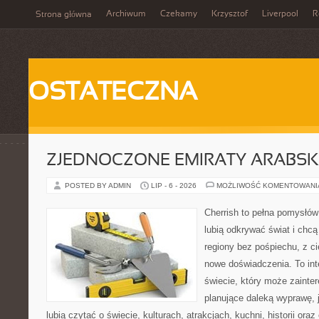
Archiwum
Czekamy
Krzysztof
Liverpool
R
Strona główna
OSTATECZNA
ZJEDNOCZONE EMIRATY ARABSK
POSTED BY ADMIN
LIP - 6 - 2026
MOŻLIWOŚĆ KOMENTOWAN
Cherrish to pełna pomysłów 
lubią odkrywać świat i ch
regiony bez pośpiechu, z ci
nowe doświadczenia. To in
świecie, który może zaint
planujące daleką wyprawę, j
lubią czytać o świecie, kulturach, atrakcjach, kuchni, historii ora