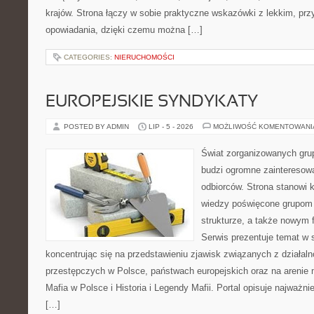
krajów. Strona łączy w sobie praktyczne wskazówki z lekkim, p
opowiadania, dzięki czemu można […]
CATEGORIES:
NIERUCHOMOŚCI
EUROPEJSKIE SYNDYKATY
POSTED BY ADMIN
LIP - 5 - 2026
MOŻLIWOŚĆ KOMENTOWAN
Świat zorganizowanych grup
budzi ogromne zainteresowa
odbiorców. Strona stanowi
wiedzy poświęcone grupom p
strukturze, a także nowym
Serwis prezentuje temat w 
koncentrując się na przedstawieniu zjawisk związanych z działal
przestępczych w Polsce, państwach europejskich oraz na arenie
Mafia w Polsce i Historia i Legendy Mafii. Portal opisuje najważn
[…]