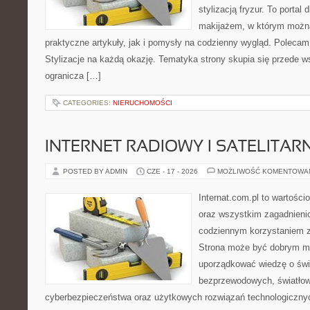
stylizacją fryzur. To portal
makijażem, w którym możn
praktyczne artykuły, jak i pomysły na codzienny wygląd. Polecam
Stylizacje na każdą okazję. Tematyka strony skupia się przede w
ogranicza […]
CATEGORIES:
NIERUCHOMOŚCI
INTERNET RADIOWY I SATELITAR
POSTED BY ADMIN
CZE - 17 - 2026
MOŻLIWOŚĆ KOMENTOWA
Internat.com.pl to wartości
oraz wszystkim zagadnienio
codziennym korzystaniem z
Strona może być dobrym mi
uporządkować wiedzę o świec
bezprzewodowych, światłow
cyberbezpieczeństwa oraz użytkowych rozwiązań technologicznyc