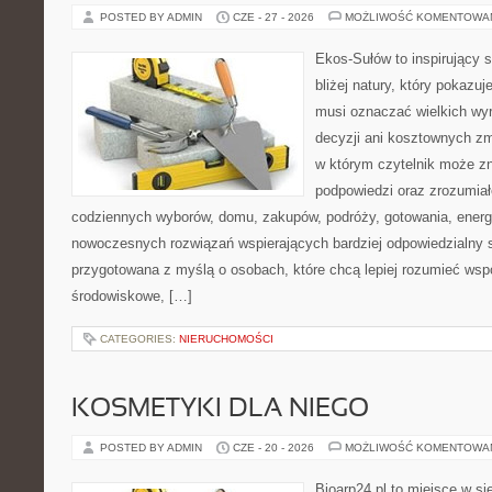
POSTED BY ADMIN
CZE - 27 - 2026
MOŻLIWOŚĆ KOMENTOWA
Ekos-Sułów to inspirujący 
bliżej natury, który pokazuj
musi oznaczać wielkich wy
decyzji ani kosztownych zm
w którym czytelnik może zn
podpowiedzi oraz zrozumiał
codziennych wyborów, domu, zakupów, podróży, gotowania, energii
nowoczesnych rozwiązań wspierających bardziej odpowiedzialny st
przygotowana z myślą o osobach, które chcą lepiej rozumieć ws
środowiskowe, […]
CATEGORIES:
NIERUCHOMOŚCI
KOSMETYKI DLA NIEGO
POSTED BY ADMIN
CZE - 20 - 2026
MOŻLIWOŚĆ KOMENTOWA
Bioarp24.pl to miejsce w sie