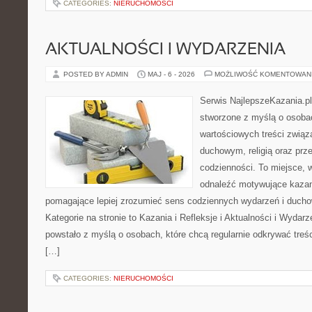
CATEGORIES:
NIERUCHOMOŚCI
AKTUALNOŚCI I WYDARZENIA
POSTED BY ADMIN
MAJ - 6 - 2026
MOŻLIWOŚĆ KOMENTOWAN
Serwis NajlepszeKazania.pl
stworzone z myślą o osobac
wartościowych treści zwią
duchowym, religią oraz prz
codzienności. To miejsce, 
odnaleźć motywujące kazan
pomagające lepiej zrozumieć sens codziennych wydarzeń i duch
Kategorie na stronie to Kazania i Refleksje i Aktualności i Wydar
powstało z myślą o osobach, które chcą regularnie odkrywać treś
[…]
CATEGORIES:
NIERUCHOMOŚCI