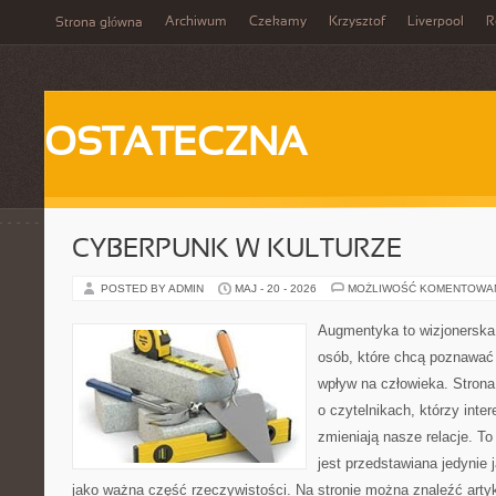
Archiwum
Czekamy
Krzysztof
Liverpool
R
Strona główna
OSTATECZNA
CYBERPUNK W KULTURZE
POSTED BY ADMIN
MAJ - 20 - 2026
MOŻLIWOŚĆ KOMENTOWA
Augmentyka to wizjonerska 
osób, które chcą poznawać 
wpływ na człowieka. Strona
o czytelnikach, którzy inte
zmieniają nasze relacje. T
jest przedstawiana jedynie 
jako ważna część rzeczywistości. Na stronie można znaleźć arty