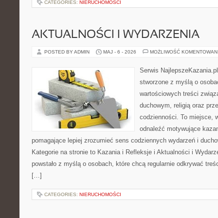
CATEGORIES:
NIERUCHOMOŚCI
AKTUALNOŚCI I WYDARZENIA
POSTED BY ADMIN
MAJ - 6 - 2026
MOŻLIWOŚĆ KOMENTOWAN
Serwis NajlepszeKazania.pl
stworzone z myślą o osobac
wartościowych treści zwią
duchowym, religią oraz prz
codzienności. To miejsce, 
odnaleźć motywujące kazan
pomagające lepiej zrozumieć sens codziennych wydarzeń i duch
Kategorie na stronie to Kazania i Refleksje i Aktualności i Wydar
powstało z myślą o osobach, które chcą regularnie odkrywać treś
[…]
CATEGORIES:
NIERUCHOMOŚCI