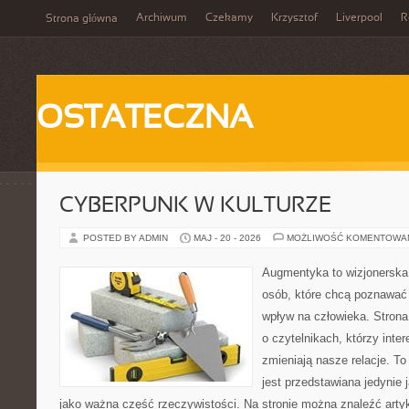
Archiwum
Czekamy
Krzysztof
Liverpool
R
Strona główna
OSTATECZNA
CYBERPUNK W KULTURZE
POSTED BY ADMIN
MAJ - 20 - 2026
MOŻLIWOŚĆ KOMENTOWA
Augmentyka to wizjonerska 
osób, które chcą poznawać 
wpływ na człowieka. Strona
o czytelnikach, którzy inte
zmieniają nasze relacje. T
jest przedstawiana jedynie 
jako ważna część rzeczywistości. Na stronie można znaleźć arty