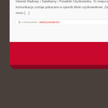
Internet Radiowy i Satelitarny i Poradniki Użytkownika. To miej
komunikacja zostaje pokazana w sposób bliski użytkownikowi. Zami
może […]
CATEGORIES:
NIERUCHOMOŚCI