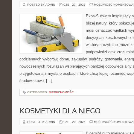
POSTED BY ADMIN
CZE - 27 - 2026
MOŻLIWOŚĆ KOMENTOWA
Ekos-Sułów to inspirujący 
bliżej natury, który pokazuj
musi oznaczać wielkich wy
decyzji ani kosztownych zm
w którym czytelnik może zn
podpowiedzi oraz zrozumiał
codziennych wyborów, domu, zakupów, podróży, gotowania, energii
nowoczesnych rozwiązań wspierających bardziej odpowiedzialny st
przygotowana z myślą o osobach, które chcą lepiej rozumieć ws
środowiskowe, […]
CATEGORIES:
NIERUCHOMOŚCI
KOSMETYKI DLA NIEGO
POSTED BY ADMIN
CZE - 20 - 2026
MOŻLIWOŚĆ KOMENTOWA
Bioarp24.pl to miejsce w sie