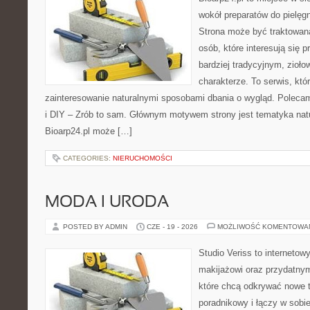
wokół preparatów do pielęgna
Strona może być traktowana
osób, które interesują się
bardziej tradycyjnym, zioł
charakterze. To serwis, któ
zainteresowanie naturalnymi sposobami dbania o wygląd. Polecam
i DIY – Zrób to sam. Głównym motywem strony jest tematyka natur
Bioarp24.pl może […]
CATEGORIES:
NIERUCHOMOŚCI
MODA I URODA
POSTED BY ADMIN
CZE - 19 - 2026
MOŻLIWOŚĆ KOMENTOWA
Studio Veriss to internetow
makijażowi oraz przydatny
które chcą odkrywać nowe t
poradnikowy i łączy w sobi