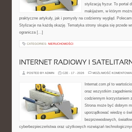
stylizacją fryzur. To portal
makijażem, w którym możn
praktyczne artykuły, jak i pomysły na codzienny wygląd. Polecam
Stylizacje na każdą okazję. Tematyka strony skupia się przede w
ogranicza […]
CATEGORIES:
NIERUCHOMOŚCI
INTERNET RADIOWY I SATELITAR
POSTED BY ADMIN
CZE - 17 - 2026
MOŻLIWOŚĆ KOMENTOWA
Internat.com.pl to wartości
oraz wszystkim zagadnienio
codziennym korzystaniem z
Strona może być dobrym mi
uporządkować wiedzę o świec
bezprzewodowych, światłow
cyberbezpieczeństwa oraz użytkowych rozwiązań technologicznyc