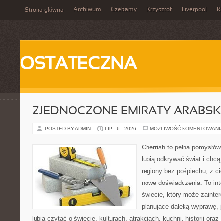
Archiwum
Czekamy
Krzysztof
Liverpool
R
Strona główna
OSTATECZNA
ZJEDNOCZONE EMIRATY ARABSK
POSTED BY ADMIN
LIP - 6 - 2026
MOŻLIWOŚĆ KOMENTOWAN
Cherrish to pełna pomysłów 
lubią odkrywać świat i ch
regiony bez pośpiechu, z ci
nowe doświadczenia. To in
świecie, który może zaint
planujące daleką wyprawę, j
lubią czytać o świecie, kulturach, atrakcjach, kuchni, historii ora