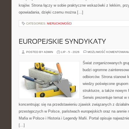
krajów. Strona łączy w sobie praktyczne wskazówki z lekkim, p
opowiadania, dzięki czemu można […]
CATEGORIES:
NIERUCHOMOŚCI
EUROPEJSKIE SYNDYKATY
POSTED BY ADMIN
LIP - 5 - 2026
MOŻLIWOŚĆ KOMENTOWAN
Świat zorganizowanych grup
budzi ogromne zainteresowa
odbiorców. Strona stanowi
wiedzy poświęcone grupom p
strukturze, a także nowym
Serwis prezentuje temat w 
koncentrując się na przedstawieniu zjawisk związanych z działal
przestępczych w Polsce, państwach europejskich oraz na arenie
Mafia w Polsce i Historia i Legendy Mafii. Portal opisuje najważn
[…]