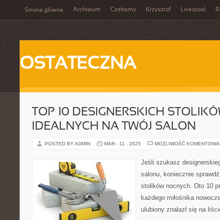
Archiwum
Czekamy
Krzysztof
Liverpool
R
Strona główna
OSTATECZNA
TOP 10 DESIGNERSKICH STOLI
IDEALNYCH NA TWÓJ SALON
POSTED BY ADMIN
MAR - 11 - 2025
MOŻLIWOŚĆ KOMENTOWA
Jeśli szukasz designerskie
salonu, koniecznie sprawdź
stolików nocnych. Oto 10 p
każdego miłośnika nowocze
ulubiony znalazł się na liśc