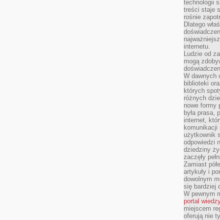
technologii 
treści staje
rośnie zapot
Dlatego właś
doświadczeni
najważniejs
internetu.
Ludzie od za
mogą zdobyw
doświadczeni
W dawnych cz
biblioteki or
których spot
różnych dzie
nowe formy p
była prasa, p
internet, kt
komunikacji
użytkownik s
odpowiedzi n
dziedziny ży
zaczęły pełn
Zamiast pół
artykuły i p
dowolnym mo
się bardziej
W pewnym mo
portal wiedz
miejscem reg
oferują nie t