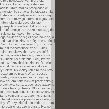
ić rolę nowoczesnych bibliotek.
ek z książkami mamy kategorie,
oradniki, które można przeglądać w
mencie. To sprawia, że wiedza stała
 dostępna niż kiedykolwiek wcześniej.
mencie rozwoju internetu pojawił się
y
który dla wielu osób stał się
ularnych odwiedzin. Takie strony
ylko informacje, ale także inspirację do
szukiwania nowych tematów.
mogą dowiedzieć się czegoś nowego, a
 odkryć dziedziny, o których wcześniej
śleli. Jednym z największych atutów
orm jest różnorodność treści. Obok
opularnonaukowych można znaleźć
nikowe, analizy trendów, ciekawostki
zy inspirujące historie ludzi, którzy
kces w różnych dziedzinach. Dla wielu
e artykułów w internecie stało się
ytuałem. Niektórzy robią to rano przy
wieczorem po pracy. W ten sposób
iedzy staje się naturalną częścią
 obowiązkiem narzuconym przez szkołę
Co ciekawe, coraz więcej osób zaczyna
ielnie tworzyć treści. Blogi i serwisy
ają możliwość dzielenia się własnymi
ami, opiniami oraz przemyśleniami.
nternet staje się przestrzenią dialogu i
zy. W przyszłości rola takich platform
nie będzie jeszcze większa. Rozwój