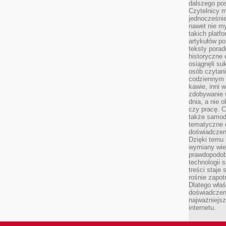
dalszego po
Czytelnicy 
jednocześnie
nawet nie my
takich platf
artykułów p
teksty porad
historyczne c
osiągnęli su
osób czytani
codziennym r
kawie, inni 
zdobywanie w
dnia, a nie
czy pracę. 
także samodz
tematyczne d
doświadczeni
Dzięki temu i
wymiany wied
prawdopodob
technologii 
treści staje
rośnie zapot
Dlatego właś
doświadczeni
najważniejs
internetu.