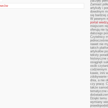
zaczęły pełn
Zamiast pół
LNIKÓW
artykuły i p
dowolnym mo
się bardziej
W pewnym mo
portal wiedz
miejscem reg
oferują nie t
dalszego po
Czytelnicy 
jednocześnie
nawet nie my
takich platf
artykułów p
teksty porad
historyczne c
osiągnęli su
osób czytani
codziennym r
kawie, inni 
zdobywanie w
dnia, a nie
czy pracę. 
także samodz
tematyczne d
doświadczeni
Dzięki temu i
wymiany wied
prawdopodob