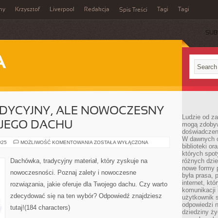
my
Krzysztof
Liverpool
Redakcja
Tagi
Tagi
Spis Treści
SUB
A
DYCYJNY, ALE NOWOCZESNY
Ludzie od za
JEGO DACHU
mogą zdobyw
doświadczeni
W dawnych cz
DACHÓWKA:
025
MOŻLIWOŚĆ KOMENTOWANIA
ZOSTAŁA WYŁĄCZONA
biblioteki or
TRADYCYJNY,
ALE
których spot
NOWOCZESNY
Dachówka, tradycyjny materiał, który zyskuje na
różnych dzie
WYBÓR
nowe formy p
DLA
nowoczesności. Poznaj zalety i nowoczesne
TWOJEGO
była prasa, p
DACHU
internet, kt
rozwiązania, jakie oferuje dla Twojego dachu. Czy warto
komunikacji
zdecydować się na ten wybór? Odpowiedź znajdziesz
użytkownik s
odpowiedzi n
tutaj!(184 characters)
dziedziny ży