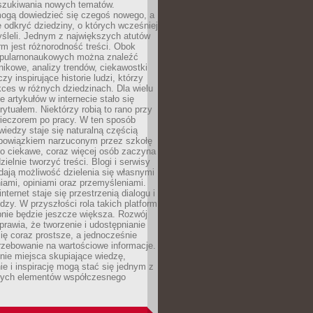
szukiwania nowych tematów.
mogą dowiedzieć się czegoś nowego, a
 odkryć dziedziny, o których wcześniej
śleli. Jednym z największych atutów
orm jest różnorodność treści. Obok
opularnonaukowych można znaleźć
nikowe, analizy trendów, ciekawostki
zy inspirujące historie ludzi, którzy
kces w różnych dziedzinach. Dla wielu
e artykułów w internecie stało się
ytuałem. Niektórzy robią to rano przy
wieczorem po pracy. W ten sposób
iedzy staje się naturalną częścią
 obowiązkiem narzuconym przez szkołę
Co ciekawe, coraz więcej osób zaczyna
ielnie tworzyć treści. Blogi i serwisy
ają możliwość dzielenia się własnymi
ami, opiniami oraz przemyśleniami.
nternet staje się przestrzenią dialogu i
zy. W przyszłości rola takich platform
nie będzie jeszcze większa. Rozwój
sprawia, że tworzenie i udostępnianie
 się coraz prostsze, a jednocześnie
rzebowanie na wartościowe informacje.
nie miejsca skupiające wiedzę,
e i inspirację mogą stać się jednym z
zych elementów współczesnego