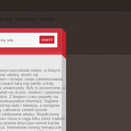
SCRIBE
FACEBOOK
TWITTER
wsze poszukiwali miejsc, w których
ać wiedzę, dzielić się
em i rozwijać swoje zainteresowania.
asach taką rolę pełniły szkoły,
az uniwersytety. Były to przestrzenie, w
ykali się uczeni, studenci i pasjonaci
dzin. Z biegiem czasu pojawiły się
rzekazywania informacji. Najpierw
óźniej radio i telewizja, a następnie
óry całkowicie zmienił sposób
 i zdobywania wiedzy. Współczesny
ieci może w ciągu kilku minut znaleźć
a pytania dotyczące niemal każdej
cia. Internetowe serwisy tematyczne