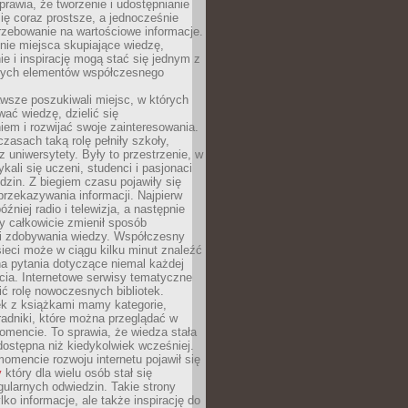
sprawia, że tworzenie i udostępnianie
 się coraz prostsze, a jednocześnie
rzebowanie na wartościowe informacje.
nie miejsca skupiające wiedzę,
e i inspirację mogą stać się jednym z
zych elementów współczesnego
wsze poszukiwali miejsc, w których
ać wiedzę, dzielić się
em i rozwijać swoje zainteresowania.
asach taką rolę pełniły szkoły,
az uniwersytety. Były to przestrzenie, w
ykali się uczeni, studenci i pasjonaci
dzin. Z biegiem czasu pojawiły się
rzekazywania informacji. Najpierw
óźniej radio i telewizja, a następnie
óry całkowicie zmienił sposób
 i zdobywania wiedzy. Współczesny
ieci może w ciągu kilku minut znaleźć
a pytania dotyczące niemal każdej
cia. Internetowe serwisy tematyczne
ić rolę nowoczesnych bibliotek.
ek z książkami mamy kategorie,
oradniki, które można przeglądać w
mencie. To sprawia, że wiedza stała
 dostępna niż kiedykolwiek wcześniej.
mencie rozwoju internetu pojawił się
y
który dla wielu osób stał się
ularnych odwiedzin. Takie strony
ylko informacje, ale także inspirację do