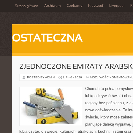
Archiwum
Czekamy
Krzysztof
Liverpool
R
Strona główna
OSTATECZNA
ZJEDNOCZONE EMIRATY ARABSK
POSTED BY ADMIN
LIP - 6 - 2026
MOŻLIWOŚĆ KOMENTOWAN
Cherrish to pełna pomysłów 
lubią odkrywać świat i ch
regiony bez pośpiechu, z ci
nowe doświadczenia. To in
świecie, który może zaint
planujące daleką wyprawę, j
lubią czytać o świecie, kulturach, atrakcjach, kuchni, historii ora