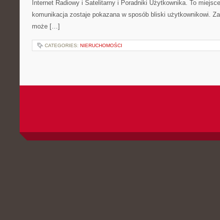
Internet Radiowy i Satelitarny i Poradniki Użytkownika. To miej
komunikacja zostaje pokazana w sposób bliski użytkownikowi. Zami
może […]
CATEGORIES:
NIERUCHOMOŚCI