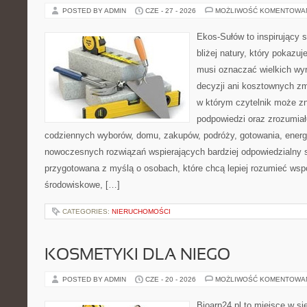
POSTED BY ADMIN
CZE - 27 - 2026
MOŻLIWOŚĆ KOMENTOWA
Ekos-Sułów to inspirujący 
bliżej natury, który pokazuj
musi oznaczać wielkich wy
decyzji ani kosztownych zm
w którym czytelnik może zn
podpowiedzi oraz zrozumiał
codziennych wyborów, domu, zakupów, podróży, gotowania, energii
nowoczesnych rozwiązań wspierających bardziej odpowiedzialny st
przygotowana z myślą o osobach, które chcą lepiej rozumieć ws
środowiskowe, […]
CATEGORIES:
NIERUCHOMOŚCI
KOSMETYKI DLA NIEGO
POSTED BY ADMIN
CZE - 20 - 2026
MOŻLIWOŚĆ KOMENTOWA
Bioarp24.pl to miejsce w sie