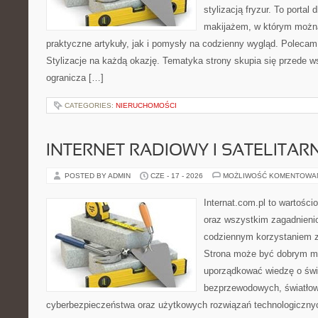
stylizacją fryzur. To portal
makijażem, w którym możn
praktyczne artykuły, jak i pomysły na codzienny wygląd. Polecam
Stylizacje na każdą okazję. Tematyka strony skupia się przede w
ogranicza […]
CATEGORIES:
NIERUCHOMOŚCI
INTERNET RADIOWY I SATELITAR
POSTED BY ADMIN
CZE - 17 - 2026
MOŻLIWOŚĆ KOMENTOWA
Internat.com.pl to wartości
oraz wszystkim zagadnienio
codziennym korzystaniem z
Strona może być dobrym mi
uporządkować wiedzę o świec
bezprzewodowych, światłow
cyberbezpieczeństwa oraz użytkowych rozwiązań technologicznyc