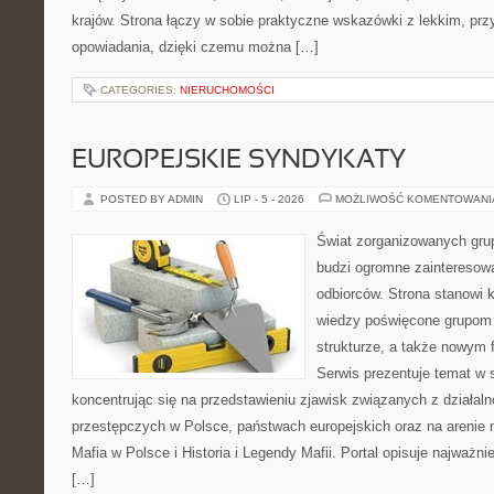
krajów. Strona łączy w sobie praktyczne wskazówki z lekkim, p
opowiadania, dzięki czemu można […]
CATEGORIES:
NIERUCHOMOŚCI
EUROPEJSKIE SYNDYKATY
POSTED BY ADMIN
LIP - 5 - 2026
MOŻLIWOŚĆ KOMENTOWAN
Świat zorganizowanych grup
budzi ogromne zainteresowa
odbiorców. Strona stanowi
wiedzy poświęcone grupom p
strukturze, a także nowym
Serwis prezentuje temat w 
koncentrując się na przedstawieniu zjawisk związanych z działal
przestępczych w Polsce, państwach europejskich oraz na arenie
Mafia w Polsce i Historia i Legendy Mafii. Portal opisuje najważn
[…]