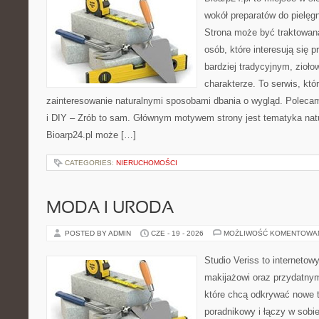
wokół preparatów do pielęgna
Strona może być traktowana
osób, które interesują się
bardziej tradycyjnym, zioł
charakterze. To serwis, któ
zainteresowanie naturalnymi sposobami dbania o wygląd. Polecam
i DIY – Zrób to sam. Głównym motywem strony jest tematyka natur
Bioarp24.pl może […]
CATEGORIES:
NIERUCHOMOŚCI
MODA I URODA
POSTED BY ADMIN
CZE - 19 - 2026
MOŻLIWOŚĆ KOMENTOWA
Studio Veriss to internetow
makijażowi oraz przydatny
które chcą odkrywać nowe t
poradnikowy i łączy w sobi