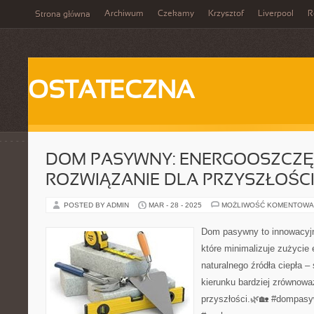
Archiwum
Czekamy
Krzysztof
Liverpool
R
Strona główna
OSTATECZNA
DOM PASYWNY: ENERGOOSZCZ
ROZWIĄZANIE DLA PRZYSZŁOŚC
POSTED BY ADMIN
MAR - 28 - 2025
MOŻLIWOŚĆ KOMENTOWA
Dom pasywny to innowacyjn
które minimalizuje zużycie 
naturalnego źródła ciepła – 
kierunku bardziej zrównoważ
przyszłości.🌿🏡 #dompas