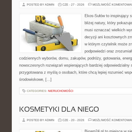
POSTED BY ADMIN
CZE - 27 - 2026
MOŻLIWOŚĆ KOMENTOWA
Ekos-Sułów to inspirujący 
bliżej natury, który pokazuj
musi oznaczać wielkich wy
decyzji ani kosztownych zm
w którym czytelnik może zn
podpowiedzi oraz zrozumiał
codziennych wyborów, domu, zakupów, podróży, gotowania, energii
nowoczesnych rozwiązań wspierających bardziej odpowiedzialny st
przygotowana z myślą o osobach, które chcą lepiej rozumieć ws
środowiskowe, […]
CATEGORIES:
NIERUCHOMOŚCI
KOSMETYKI DLA NIEGO
POSTED BY ADMIN
CZE - 20 - 2026
MOŻLIWOŚĆ KOMENTOWA
Bioarp24.pl to miejsce w sie