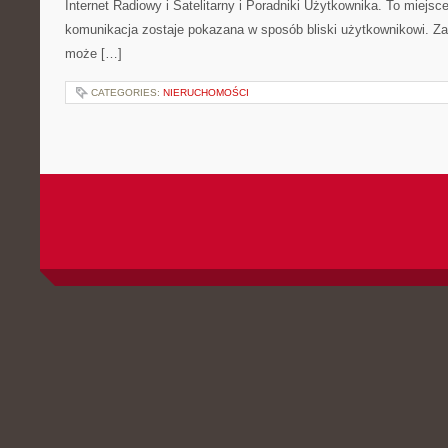
Internet Radiowy i Satelitarny i Poradniki Użytkownika. To miej
komunikacja zostaje pokazana w sposób bliski użytkownikowi. Zami
może […]
CATEGORIES:
NIERUCHOMOŚCI