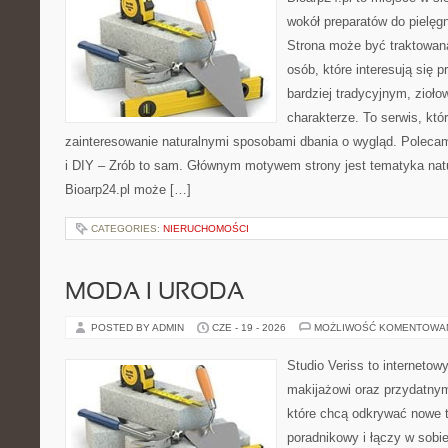
wokół preparatów do pielęgna
Strona może być traktowana
osób, które interesują się
bardziej tradycyjnym, zioł
charakterze. To serwis, któ
zainteresowanie naturalnymi sposobami dbania o wygląd. Polecam
i DIY – Zrób to sam. Głównym motywem strony jest tematyka natur
Bioarp24.pl może […]
CATEGORIES:
NIERUCHOMOŚCI
MODA I URODA
POSTED BY ADMIN
CZE - 19 - 2026
MOŻLIWOŚĆ KOMENTOWA
Studio Veriss to internetow
makijażowi oraz przydatny
które chcą odkrywać nowe t
poradnikowy i łączy w sobi