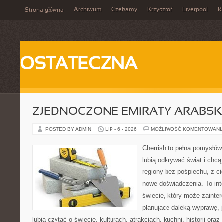
Archiwum
Czekamy
Krzysztof
Liverpool
R
Strona główna
OSTATECZNA
ZJEDNOCZONE EMIRATY ARABSK
POSTED BY ADMIN
LIP - 6 - 2026
MOŻLIWOŚĆ KOMENTOWAN
Cherrish to pełna pomysłów 
lubią odkrywać świat i ch
regiony bez pośpiechu, z ci
nowe doświadczenia. To in
świecie, który może zaint
planujące daleką wyprawę, j
lubią czytać o świecie, kulturach, atrakcjach, kuchni, historii ora