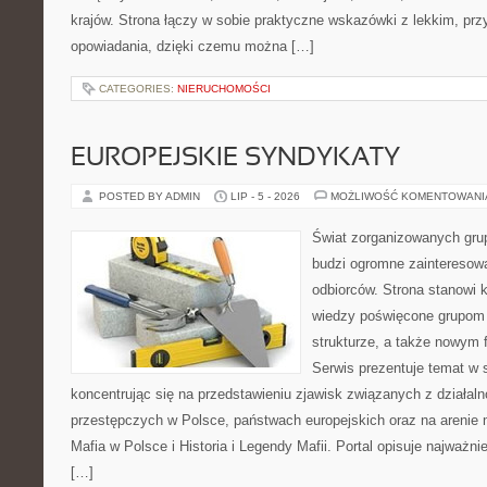
krajów. Strona łączy w sobie praktyczne wskazówki z lekkim, p
opowiadania, dzięki czemu można […]
CATEGORIES:
NIERUCHOMOŚCI
EUROPEJSKIE SYNDYKATY
POSTED BY ADMIN
LIP - 5 - 2026
MOŻLIWOŚĆ KOMENTOWAN
Świat zorganizowanych grup
budzi ogromne zainteresowa
odbiorców. Strona stanowi
wiedzy poświęcone grupom p
strukturze, a także nowym
Serwis prezentuje temat w 
koncentrując się na przedstawieniu zjawisk związanych z działal
przestępczych w Polsce, państwach europejskich oraz na arenie
Mafia w Polsce i Historia i Legendy Mafii. Portal opisuje najważn
[…]