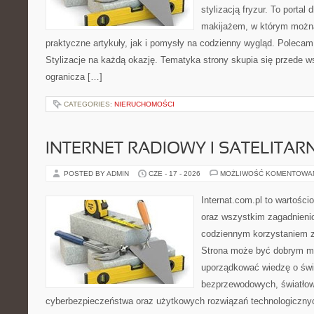
stylizacją fryzur. To portal
makijażem, w którym możn
praktyczne artykuły, jak i pomysły na codzienny wygląd. Polecam
Stylizacje na każdą okazję. Tematyka strony skupia się przede w
ogranicza […]
CATEGORIES:
NIERUCHOMOŚCI
INTERNET RADIOWY I SATELITAR
POSTED BY ADMIN
CZE - 17 - 2026
MOŻLIWOŚĆ KOMENTOWA
Internat.com.pl to wartości
oraz wszystkim zagadnienio
codziennym korzystaniem z
Strona może być dobrym mi
uporządkować wiedzę o świec
bezprzewodowych, światłow
cyberbezpieczeństwa oraz użytkowych rozwiązań technologicznyc