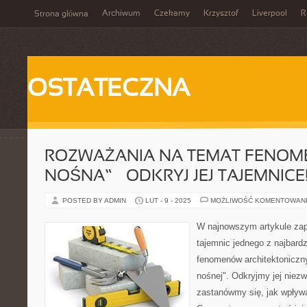
Archiwum
Czekamy
Krzysztof
Liverpool
R
Strona główna
OSTATECZNA
ROZWAŻANIA NA TEMAT FENOME
NOŚNA” – ODKRYJ JEJ TAJEMNICE
POSTED BY ADMIN
LUT - 9 - 2025
MOŻLIWOŚĆ KOMENTOWAN
W najnowszym artykule zap
tajemnic jednego z najbard
fenomenów architektoniczny
nośnej". Odkryjmy jej niezw
zastanówmy się, jak wpływ