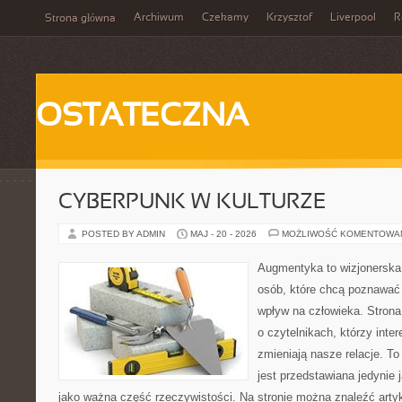
Archiwum
Czekamy
Krzysztof
Liverpool
R
Strona główna
OSTATECZNA
CYBERPUNK W KULTURZE
POSTED BY ADMIN
MAJ - 20 - 2026
MOŻLIWOŚĆ KOMENTOWA
Augmentyka to wizjonerska 
osób, które chcą poznawać 
wpływ na człowieka. Strona
o czytelnikach, którzy inte
zmieniają nasze relacje. T
jest przedstawiana jedynie 
jako ważna część rzeczywistości. Na stronie można znaleźć arty