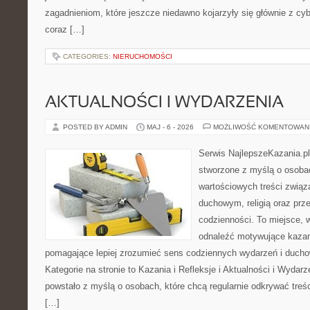
zagadnieniom, które jeszcze niedawno kojarzyły się głównie z cy
coraz […]
CATEGORIES:
NIERUCHOMOŚCI
AKTUALNOŚCI I WYDARZENIA
POSTED BY ADMIN
MAJ - 6 - 2026
MOŻLIWOŚĆ KOMENTOWAN
Serwis NajlepszeKazania.pl
stworzone z myślą o osobac
wartościowych treści zwią
duchowym, religią oraz prz
codzienności. To miejsce, 
odnaleźć motywujące kazan
pomagające lepiej zrozumieć sens codziennych wydarzeń i duch
Kategorie na stronie to Kazania i Refleksje i Aktualności i Wydar
powstało z myślą o osobach, które chcą regularnie odkrywać treś
[…]