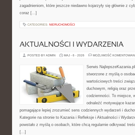
zagadnieniom, które jeszcze niedawno kojarzyły się głównie z cy
coraz […]
CATEGORIES:
NIERUCHOMOŚCI
AKTUALNOŚCI I WYDARZENIA
POSTED BY ADMIN
MAJ - 6 - 2026
MOŻLIWOŚĆ KOMENTOWAN
Serwis NajlepszeKazania.pl
stworzone z myślą o osobac
wartościowych treści zwią
duchowym, religią oraz prz
codzienności. To miejsce, 
odnaleźć motywujące kazan
pomagające lepiej zrozumieć sens codziennych wydarzeń i duch
Kategorie na stronie to Kazania i Refleksje i Aktualności i Wydar
powstało z myślą o osobach, które chcą regularnie odkrywać treś
[…]