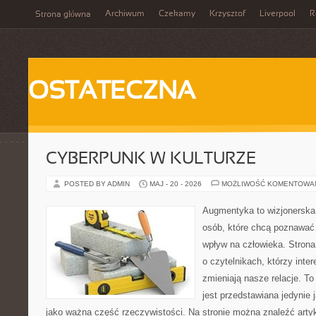
Archiwum
Czekamy
Krzysztof
Liverpool
R
Strona główna
OSTATECZNA
CYBERPUNK W KULTURZE
POSTED BY ADMIN
MAJ - 20 - 2026
MOŻLIWOŚĆ KOMENTOWA
Augmentyka to wizjonerska 
osób, które chcą poznawać 
wpływ na człowieka. Strona
o czytelnikach, którzy inte
zmieniają nasze relacje. T
jest przedstawiana jedynie 
jako ważna część rzeczywistości. Na stronie można znaleźć arty