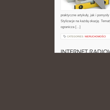
praktyczne artykuły, jak i pomysł
Stylizacje na każdą okazję. Temat
ogranicza […]
CATEGORIES:
NIERUCHOMOŚCI
INTERNET RADIO
POSTED BY ADMIN
CZE - 17 -
cyberbezpieczeństwa oraz użytkow