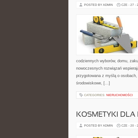
POSTED BY ADMIN
CZE - 27 -
codziennych wyborów, domu, zakupó
nowoczesnych rozwiązań wspierając
przygotowana z myślą o osobach, 
środowiskowe, […]
CATEGORIES:
NIERUCHOMOŚCI
KOSMETYKI DLA 
POSTED BY ADMIN
CZE - 20 -