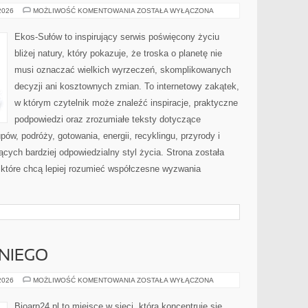
RECYKLING
 2026
MOŻLIWOŚĆ KOMENTOWANIA
ZOSTAŁA WYŁĄCZONA
I
UPCYKLING
Ekos-Sułów to inspirujący serwis poświęcony życiu
bliżej natury, który pokazuje, że troska o planetę nie
musi oznaczać wielkich wyrzeczeń, skomplikowanych
decyzji ani kosztownych zmian. To internetowy zakątek,
w którym czytelnik może znaleźć inspiracje, praktyczne
podpowiedzi oraz zrozumiałe teksty dotyczące
w, podróży, gotowania, energii, recyklingu, przyrody i
ych bardziej odpowiedzialny styl życia. Strona została
które chcą lepiej rozumieć współczesne wyzwania
NIEGO
KOSMETYKI
 2026
MOŻLIWOŚĆ KOMENTOWANIA
ZOSTAŁA WYŁĄCZONA
DLA
NIEGO
Bioarp24.pl to miejsce w sieci, która koncentruje się