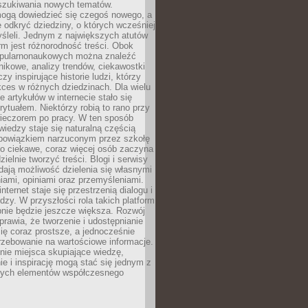
szukiwania nowych tematów.
mogą dowiedzieć się czegoś nowego, a
 odkryć dziedziny, o których wcześniej
śleli. Jednym z największych atutów
orm jest różnorodność treści. Obok
opularnonaukowych można znaleźć
nikowe, analizy trendów, ciekawostki
zy inspirujące historie ludzi, którzy
kces w różnych dziedzinach. Dla wielu
e artykułów w internecie stało się
ytuałem. Niektórzy robią to rano przy
wieczorem po pracy. W ten sposób
iedzy staje się naturalną częścią
 obowiązkiem narzuconym przez szkołę
Co ciekawe, coraz więcej osób zaczyna
ielnie tworzyć treści. Blogi i serwisy
ają możliwość dzielenia się własnymi
ami, opiniami oraz przemyśleniami.
nternet staje się przestrzenią dialogu i
zy. W przyszłości rola takich platform
nie będzie jeszcze większa. Rozwój
sprawia, że tworzenie i udostępnianie
 się coraz prostsze, a jednocześnie
rzebowanie na wartościowe informacje.
nie miejsca skupiające wiedzę,
e i inspirację mogą stać się jednym z
zych elementów współczesnego