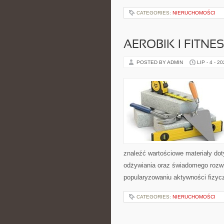
CATEGORIES:
NIERUCHOMOŚCI
AEROBIK I FITN
POSTED BY ADMIN
LIP - 4 - 2
znaleźć wartościowe materiały dot
odżywiania oraz świadomego rozwij
popularyzowaniu aktywności fizyc
CATEGORIES:
NIERUCHOMOŚCI