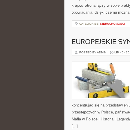
krajów. Strona łączy w sobie pra
opowiadania, dzięki czemu można
CATEGORIES:
NIERUCHOMOŚCI
EUROPEJSKIE S
POSTED BY ADMIN
LIP - 5 - 2
koncentrując się na przedstawieni
przestępczych w Polsce, państwac
Mafia w Polsce i Historia i Legend
[…]