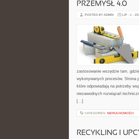
PRZEMYSŁ 4.0
POSTED BY ADMIN
LIP - 1 - 2
zastosowanie wszędzie tam, gdzie
wykonywanych procesów. Strona pre
które odpowiadają na potrzeby ws
niezawodnych rozwiązań technicz
[…]
CATEGORIES:
NIERUCHOMOŚCI
RECYKLING I UP