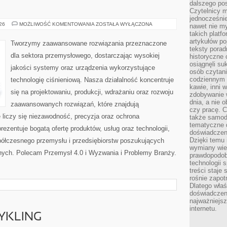
dalszego po
Czytelnicy 
jednocześnie
PRZEMYSŁ
026
MOŻLIWOŚĆ KOMENTOWANIA
ZOSTAŁA WYŁĄCZONA
nawet nie my
4.0
takich platf
artykułów p
Tworzymy zaawansowane rozwiązania przeznaczone
teksty porad
dla sektora przemysłowego, dostarczając wysokiej
historyczne c
osiągnęli su
jakości systemy oraz urządzenia wykorzystujące
osób czytani
codziennym r
technologię ciśnieniową. Nasza działalność koncentruje
kawie, inni 
się na projektowaniu, produkcji, wdrażaniu oraz rozwoju
zdobywanie w
dnia, a nie
zaawansowanych rozwiązań, które znajdują
czy pracę. 
 liczy się niezawodność, precyzja oraz ochrona
także samodz
tematyczne d
zentuje bogatą ofertę produktów, usług oraz technologii,
doświadczeni
Dzięki temu i
półczesnego przemysłu i przedsiębiorstw poszukujących
wymiany wied
nych. Polecam Przemysł 4.0 i Wyzwania i Problemy Branży.
prawdopodob
technologii 
treści staje
rośnie zapot
Dlatego właś
doświadczeni
najważniejs
internetu.
CYKLING