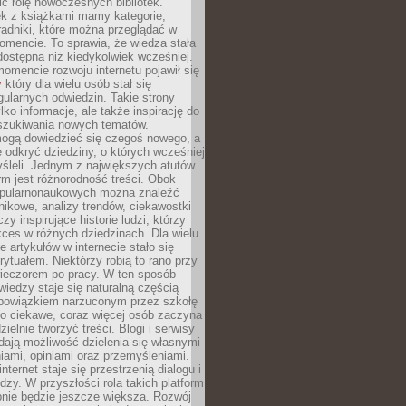
ić rolę nowoczesnych bibliotek.
ek z książkami mamy kategorie,
oradniki, które można przeglądać w
mencie. To sprawia, że wiedza stała
 dostępna niż kiedykolwiek wcześniej.
mencie rozwoju internetu pojawił się
y
który dla wielu osób stał się
ularnych odwiedzin. Takie strony
ylko informacje, ale także inspirację do
szukiwania nowych tematów.
mogą dowiedzieć się czegoś nowego, a
 odkryć dziedziny, o których wcześniej
śleli. Jednym z największych atutów
orm jest różnorodność treści. Obok
opularnonaukowych można znaleźć
nikowe, analizy trendów, ciekawostki
zy inspirujące historie ludzi, którzy
kces w różnych dziedzinach. Dla wielu
e artykułów w internecie stało się
ytuałem. Niektórzy robią to rano przy
wieczorem po pracy. W ten sposób
iedzy staje się naturalną częścią
 obowiązkiem narzuconym przez szkołę
Co ciekawe, coraz więcej osób zaczyna
ielnie tworzyć treści. Blogi i serwisy
ają możliwość dzielenia się własnymi
ami, opiniami oraz przemyśleniami.
nternet staje się przestrzenią dialogu i
zy. W przyszłości rola takich platform
nie będzie jeszcze większa. Rozwój