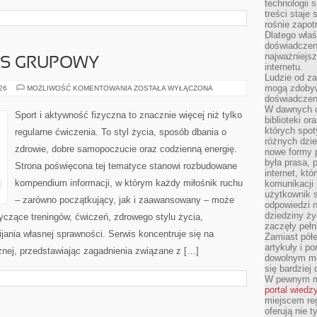
technologii 
treści staje
rośnie zapot
Dlatego właś
doświadczeni
najważniejs
ESS GRUPOWY
internetu.
Ludzie od za
mogą zdobyw
AEROBIK
026
MOŻLIWOŚĆ KOMENTOWANIA
ZOSTAŁA WYŁĄCZONA
I
doświadczeni
FITNESS
W dawnych cz
GRUPOWY
Sport i aktywność fizyczna to znacznie więcej niż tylko
biblioteki or
których spot
regularne ćwiczenia. To styl życia, sposób dbania o
różnych dzie
zdrowie, dobre samopoczucie oraz codzienną energię.
nowe formy p
była prasa, p
Strona poświęcona tej tematyce stanowi rozbudowane
internet, kt
kompendium informacji, w którym każdy miłośnik ruchu
komunikacji
użytkownik s
– zarówno początkujący, jak i zaawansowany – może
odpowiedzi n
dziedziny ży
yczące treningów, ćwiczeń, zdrowego stylu życia,
zaczęły pełn
ania własnej sprawności. Serwis koncentruje się na
Zamiast pół
artykuły i p
znej, przedstawiając zagadnienia związane z […]
dowolnym mo
się bardziej
W pewnym mo
portal wiedz
miejscem reg
oferują nie t