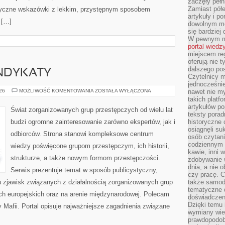
zaczęły pełn
Zamiast pół
ktyczne wskazówki z lekkim, przystępnym sposobem
artykuły i p
 […]
dowolnym mo
się bardziej
W pewnym mo
portal wiedz
miejscem reg
oferują nie t
dalszego po
YNDYKATY
Czytelnicy 
jednocześnie
EUROPEJSKIE
026
MOŻLIWOŚĆ KOMENTOWANIA
ZOSTAŁA WYŁĄCZONA
nawet nie my
SYNDYKATY
takich platf
artykułów p
Świat zorganizowanych grup przestępczych od wielu lat
teksty porad
budzi ogromne zainteresowanie zarówno ekspertów, jak i
historyczne c
osiągnęli su
odbiorców. Strona stanowi kompleksowe centrum
osób czytani
codziennym r
wiedzy poświęcone grupom przestępczym, ich historii,
kawie, inni 
strukturze, a także nowym formom przestępczości.
zdobywanie w
dnia, a nie
Serwis prezentuje temat w sposób publicystyczny,
czy pracę. 
u zjawisk związanych z działalnością zorganizowanych grup
także samodz
tematyczne d
h europejskich oraz na arenie międzynarodowej. Polecam
doświadczeni
Dzięki temu i
y Mafii. Portal opisuje najważniejsze zagadnienia związane
wymiany wied
prawdopodob