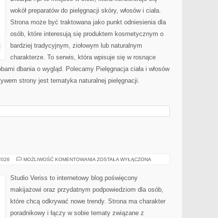
wokół preparatów do pielęgnacji skóry, włosów i ciała.
Strona może być traktowana jako punkt odniesienia dla
osób, które interesują się produktem kosmetycznym o
bardziej tradycyjnym, ziołowym lub naturalnym
charakterze. To serwis, która wpisuje się w rosnące
obami dbania o wygląd. Polecamy Pielęgnacja ciała i włosów
wem strony jest tematyka naturalnej pielęgnacji.
MODA
 2026
MOŻLIWOŚĆ KOMENTOWANIA
ZOSTAŁA WYŁĄCZONA
I
URODA
Studio Veriss to internetowy blog poświęcony
makijażowi oraz przydatnym podpowiedziom dla osób,
które chcą odkrywać nowe trendy. Strona ma charakter
poradnikowy i łączy w sobie tematy związane z