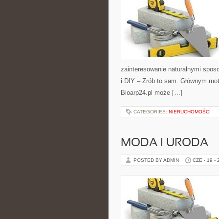
zainteresowanie naturalnymi spos
i DIY – Zrób to sam. Głównym moty
Bioarp24.pl może […]
CATEGORIES:
NIERUCHOMOŚCI
MODA I URODA
POSTED BY ADMIN
CZE - 19 -