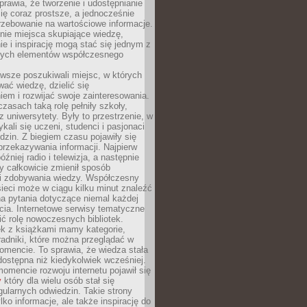
sprawia, że tworzenie i udostępnianie
 się coraz prostsze, a jednocześnie
rzebowanie na wartościowe informacje.
nie miejsca skupiające wiedzę,
e i inspirację mogą stać się jednym z
zych elementów współczesnego
wsze poszukiwali miejsc, w których
ać wiedzę, dzielić się
em i rozwijać swoje zainteresowania.
asach taką rolę pełniły szkoły,
az uniwersytety. Były to przestrzenie, w
ykali się uczeni, studenci i pasjonaci
dzin. Z biegiem czasu pojawiły się
rzekazywania informacji. Najpierw
óźniej radio i telewizja, a następnie
óry całkowicie zmienił sposób
 i zdobywania wiedzy. Współczesny
ieci może w ciągu kilku minut znaleźć
a pytania dotyczące niemal każdej
cia. Internetowe serwisy tematyczne
ić rolę nowoczesnych bibliotek.
ek z książkami mamy kategorie,
oradniki, które można przeglądać w
mencie. To sprawia, że wiedza stała
 dostępna niż kiedykolwiek wcześniej.
mencie rozwoju internetu pojawił się
y
który dla wielu osób stał się
ularnych odwiedzin. Takie strony
ylko informacje, ale także inspirację do