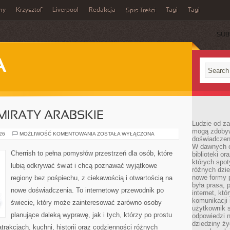
my
Krzysztof
Liverpool
Redakcja
Tagi
Tagi
Spis Treści
SUB
A
MIRATY ARABSKIE
Ludzie od za
mogą zdobyw
ZJEDNOCZONE
026
MOŻLIWOŚĆ KOMENTOWANIA
ZOSTAŁA WYŁĄCZONA
doświadczeni
EMIRATY
ARABSKIE
W dawnych cz
Cherrish to pełna pomysłów przestrzeń dla osób, które
biblioteki or
których spot
lubią odkrywać świat i chcą poznawać wyjątkowe
różnych dzie
nowe formy p
regiony bez pośpiechu, z ciekawością i otwartością na
była prasa, p
nowe doświadczenia. To internetowy przewodnik po
internet, kt
komunikacji
świecie, który może zainteresować zarówno osoby
użytkownik s
planujące daleką wyprawę, jak i tych, którzy po prostu
odpowiedzi n
dziedziny ży
atrakcjach, kuchni, historii oraz codzienności różnych