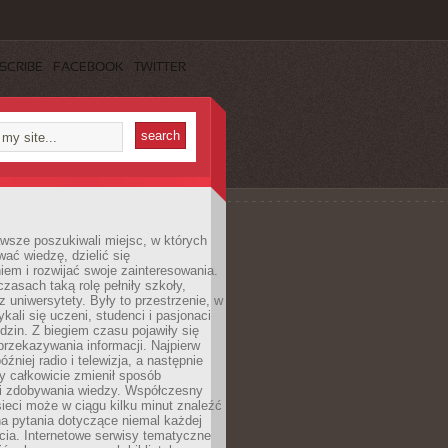
SCRIBE
FACEBOOK
TWITTER
wsze poszukiwali miejsc, w których
ać wiedzę, dzielić się
em i rozwijać swoje zainteresowania.
asach taką rolę pełniły szkoły,
az uniwersytety. Były to przestrzenie, w
ykali się uczeni, studenci i pasjonaci
dzin. Z biegiem czasu pojawiły się
rzekazywania informacji. Najpierw
óźniej radio i telewizja, a następnie
óry całkowicie zmienił sposób
 i zdobywania wiedzy. Współczesny
ieci może w ciągu kilku minut znaleźć
a pytania dotyczące niemal każdej
cia. Internetowe serwisy tematyczne