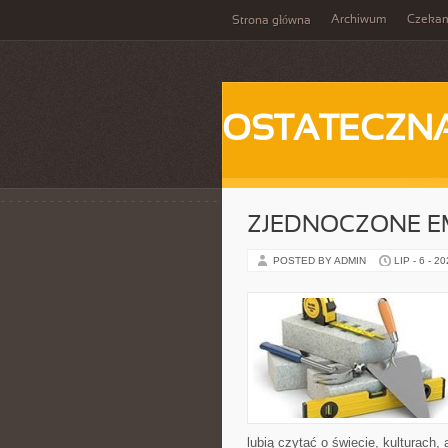
Archiwum
Czeka
Strona główna
OSTATECZN
ZJEDNOCZONE E
POSTED BY ADMIN
LIP - 6 - 2
lubią czytać o świecie, kulturach, 