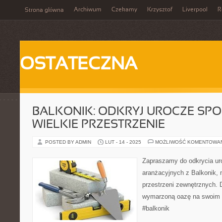
Archiwum
Czekamy
Krzysztof
Liverpool
R
Strona główna
OSTATECZNA
BALKONIK: ODKRYJ UROCZE SP
WIELKIE PRZESTRZENIE
POSTED BY ADMIN
LUT - 14 - 2025
MOŻLIWOŚĆ KOMENTOWA
Zapraszamy do odkrycia ur
aranżacyjnych z Balkonik, 
przestrzeni zewnętrznych. 
wymarzoną oazę na swoim b
#balkonik