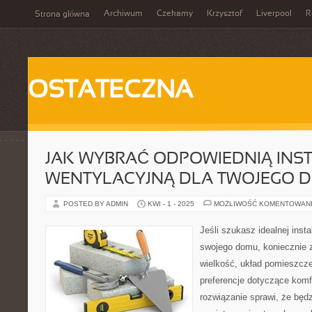
Archiwum
Czekamy
Krzysztof
Liverpool
R
Strona główna
OSTATECZNA
JAK WYBRAĆ ODPOWIEDNIĄ INS
WENTYLACYJNĄ DLA TWOJEGO 
POSTED BY ADMIN
KWI - 1 - 2025
MOŻLIWOŚĆ KOMENTOWAN
Jeśli szukasz idealnej insta
swojego domu, koniecznie 
wielkość, układ pomieszcze
preferencje dotyczące komf
rozwiązanie sprawi, że będ