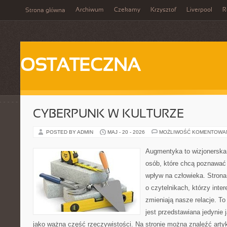
Archiwum
Czekamy
Krzysztof
Liverpool
R
Strona główna
OSTATECZNA
CYBERPUNK W KULTURZE
POSTED BY ADMIN
MAJ - 20 - 2026
MOŻLIWOŚĆ KOMENTOWA
Augmentyka to wizjonerska 
osób, które chcą poznawać 
wpływ na człowieka. Strona
o czytelnikach, którzy inte
zmieniają nasze relacje. T
jest przedstawiana jedynie 
jako ważna część rzeczywistości. Na stronie można znaleźć arty