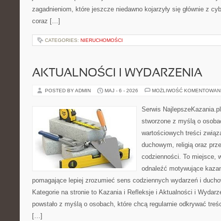
zagadnieniom, które jeszcze niedawno kojarzyły się głównie z cy
coraz […]
CATEGORIES:
NIERUCHOMOŚCI
AKTUALNOŚCI I WYDARZENIA
POSTED BY ADMIN
MAJ - 6 - 2026
MOŻLIWOŚĆ KOMENTOWAN
Serwis NajlepszeKazania.pl
stworzone z myślą o osobac
wartościowych treści zwią
duchowym, religią oraz prz
codzienności. To miejsce, 
odnaleźć motywujące kazan
pomagające lepiej zrozumieć sens codziennych wydarzeń i duch
Kategorie na stronie to Kazania i Refleksje i Aktualności i Wydar
powstało z myślą o osobach, które chcą regularnie odkrywać treś
[…]