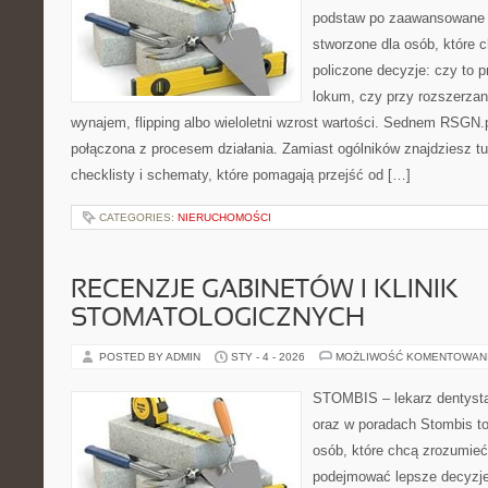
podstaw po zaawansowane s
stworzone dla osób, które
policzone decyzje: czy to 
lokum, czy przy rozszerzani
wynajem, flipping albo wieloletni wzrost wartości. Sednem RSGN.p
połączona z procesem działania. Zamiast ogólników znajdziesz tu
checklisty i schematy, które pomagają przejść od […]
CATEGORIES:
NIERUCHOMOŚCI
RECENZJE GABINETÓW I KLINIK
STOMATOLOGICZNYCH
POSTED BY ADMIN
STY - 4 - 2026
MOŻLIWOŚĆ KOMENTOWAN
STOMBIS – lekarz dentysta
oraz w poradach Stombis to
osób, które chcą zrozumieć
podejmować lepsze decyzje