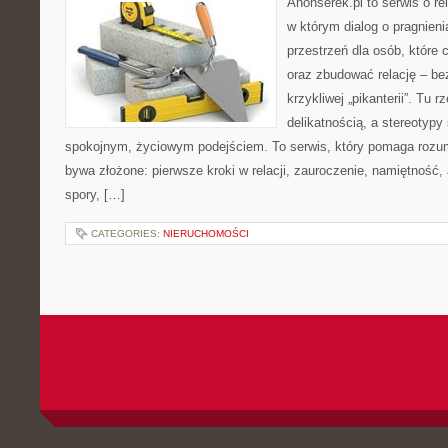
Anonserek.pl to serwis o re
w którym dialog o pragnien
przestrzeń dla osób, które 
oraz zbudować relację – be
krzykliwej „pikanterii”. Tu 
delikatnością, a stereotyp
spokojnym, życiowym podejściem. To serwis, który pomaga rozum
bywa złożone: pierwsze kroki w relacji, zauroczenie, namiętność,
spory, […]
CATEGORIES:
NIERUCHOMOŚCI