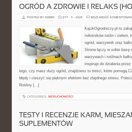
OGRÓD A ZDROWIE I RELAKS (HO
POSTED BY ADMIN
STY - 5 - 2026
MOŻLIWOŚĆ KOMENTOWAN
KącikOgrodniczy.pl to zaką
miłośników roślin i zieleni,
ogród, warzywnik oraz bal
Strona łączy w sobie bazę 
warzywach i roślinach balk
inspiruje do działania przez
tego, czy masz duży ogród, znajdziesz tu treści, które pomogą C
błędy i cieszyć się pięknym efektem bez zbędnego stresu. Polec
Rośliny […]
CATEGORIES:
NIERUCHOMOŚCI
TESTY I RECENZJE KARM, MIESZA
SUPLEMENTÓW