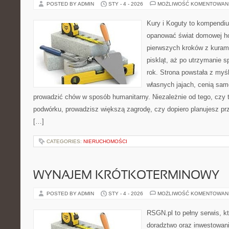
POSTED BY ADMIN
STY - 4 - 2026
MOŻLIWOŚĆ KOMENTOWAN
Kury i Koguty to kompendiu
opanować świat domowej ho
pierwszych kroków z kuram
piskląt, aż po utrzymanie 
rok. Strona powstała z myśl
własnych jajach, cenią sam
prowadzić chów w sposób humanitarny. Niezależnie od tego, czy 
podwórku, prowadzisz większą zagrodę, czy dopiero planujesz pr
[…]
CATEGORIES:
NIERUCHOMOŚCI
WYNAJEM KRÓTKOTERMINOWY
POSTED BY ADMIN
STY - 4 - 2026
MOŻLIWOŚĆ KOMENTOWAN
RSGN.pl to pełny serwis, k
doradztwo oraz inwestowan