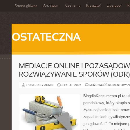
Archiwum
Czekamy
Krzysztof
Liverpool
R
Strona główna
OSTATECZNA
MEDIACJE ONLINE I POZASĄDOW
ROZWIĄZYWANIE SPORÓW (ODR)
POSTED BY ADMIN
STY - 6 - 2026
MOŻLIWOŚĆ KOMENTOWAN
BlogdlaKonsumenta.pl to u
poradnikowy, który skupia 
życiu najbardziej boli: pr
zagadnieniach cywilistycz
„urzędowości”. To miejsce p