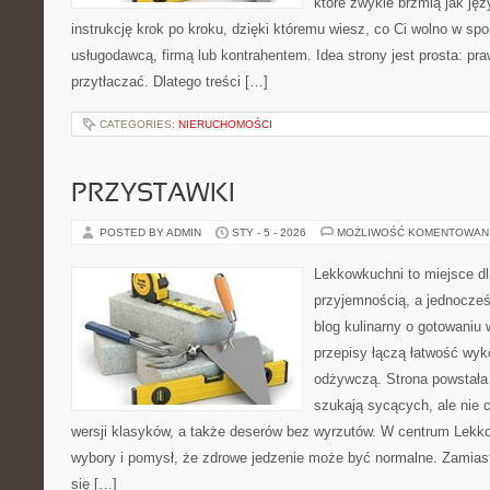
które zwykle brzmią jak jęz
instrukcję krok po kroku, dzięki któremu wiesz, co Ci wolno w sp
usługodawcą, firmą lub kontrahentem. Idea strony jest prosta: pra
przytłaczać. Dlatego treści […]
CATEGORIES:
NIERUCHOMOŚCI
PRZYSTAWKI
POSTED BY ADMIN
STY - 5 - 2026
MOŻLIWOŚĆ KOMENTOWAN
Lekkowkuchni to miejsce dl
przyjemnością, a jednocześ
blog kulinarny o gotowaniu
przepisy łączą łatwość wyk
odżywczą. Strona powstała 
szukają sycących, ale nie 
wersji klasyków, a także deserów bez wyrzutów. W centrum Lekk
wybory i pomysł, że zdrowe jedzenie może być normalne. Zamias
się […]