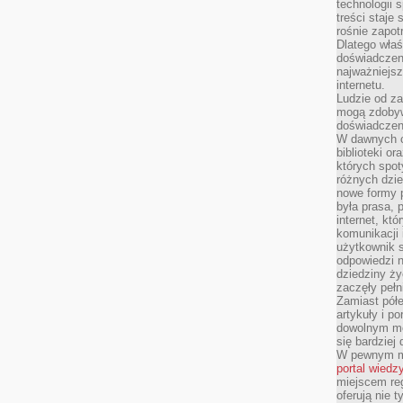
technologii 
treści staje
rośnie zapot
Dlatego właś
doświadczeni
najważniejs
internetu.
Ludzie od za
mogą zdobyw
doświadczeni
W dawnych cz
biblioteki or
których spot
różnych dzie
nowe formy p
była prasa, p
internet, kt
komunikacji
użytkownik s
odpowiedzi n
dziedziny ży
zaczęły pełn
Zamiast pół
artykuły i p
dowolnym mo
się bardziej
W pewnym mo
portal wiedz
miejscem reg
oferują nie t