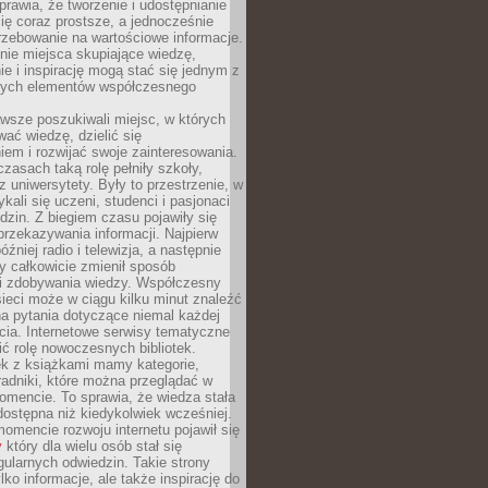
sprawia, że tworzenie i udostępnianie
 się coraz prostsze, a jednocześnie
rzebowanie na wartościowe informacje.
nie miejsca skupiające wiedzę,
e i inspirację mogą stać się jednym z
zych elementów współczesnego
wsze poszukiwali miejsc, w których
ać wiedzę, dzielić się
em i rozwijać swoje zainteresowania.
asach taką rolę pełniły szkoły,
az uniwersytety. Były to przestrzenie, w
ykali się uczeni, studenci i pasjonaci
dzin. Z biegiem czasu pojawiły się
rzekazywania informacji. Najpierw
óźniej radio i telewizja, a następnie
óry całkowicie zmienił sposób
 i zdobywania wiedzy. Współczesny
ieci może w ciągu kilku minut znaleźć
a pytania dotyczące niemal każdej
cia. Internetowe serwisy tematyczne
ić rolę nowoczesnych bibliotek.
ek z książkami mamy kategorie,
oradniki, które można przeglądać w
mencie. To sprawia, że wiedza stała
 dostępna niż kiedykolwiek wcześniej.
mencie rozwoju internetu pojawił się
y
który dla wielu osób stał się
ularnych odwiedzin. Takie strony
ylko informacje, ale także inspirację do