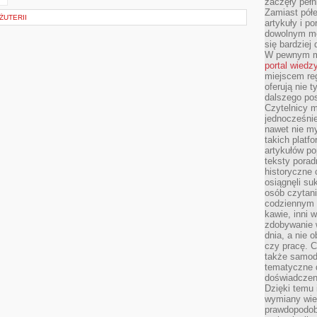
zaczęły pełn
Zamiast pół
ŻUTERII
artykuły i p
dowolnym mo
się bardziej
W pewnym mo
portal wiedz
miejscem reg
oferują nie t
dalszego po
Czytelnicy 
jednocześnie
nawet nie my
takich platf
artykułów p
teksty porad
historyczne c
osiągnęli su
osób czytani
codziennym r
kawie, inni 
zdobywanie w
dnia, a nie
czy pracę. 
także samodz
tematyczne d
doświadczeni
Dzięki temu i
wymiany wied
prawdopodob