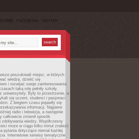
SCRIBE
FACEBOOK
TWITTER
wsze poszukiwali miejsc, w których
ać wiedzę, dzielić się
em i rozwijać swoje zainteresowania.
asach taką rolę pełniły szkoły,
az uniwersytety. Były to przestrzenie, w
ykali się uczeni, studenci i pasjonaci
dzin. Z biegiem czasu pojawiły się
rzekazywania informacji. Najpierw
óźniej radio i telewizja, a następnie
óry całkowicie zmienił sposób
 i zdobywania wiedzy. Współczesny
ieci może w ciągu kilku minut znaleźć
a pytania dotyczące niemal każdej
cia. Internetowe serwisy tematyczne