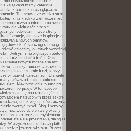
ić rolę nowoczesnych bibliotek.
ek z książkami mamy kategorie,
oradniki, które można przeglądać w
mencie. To sprawia, że wiedza stała
 dostępna niż kiedykolwiek wcześniej.
mencie rozwoju internetu pojawił się
y
który dla wielu osób stał się
ularnych odwiedzin. Takie strony
ylko informacje, ale także inspirację do
szukiwania nowych tematów.
mogą dowiedzieć się czegoś nowego, a
 odkryć dziedziny, o których wcześniej
śleli. Jednym z największych atutów
orm jest różnorodność treści. Obok
opularnonaukowych można znaleźć
nikowe, analizy trendów, ciekawostki
zy inspirujące historie ludzi, którzy
kces w różnych dziedzinach. Dla wielu
e artykułów w internecie stało się
ytuałem. Niektórzy robią to rano przy
wieczorem po pracy. W ten sposób
iedzy staje się naturalną częścią
 obowiązkiem narzuconym przez szkołę
Co ciekawe, coraz więcej osób zaczyna
ielnie tworzyć treści. Blogi i serwisy
ają możliwość dzielenia się własnymi
ami, opiniami oraz przemyśleniami.
nternet staje się przestrzenią dialogu i
zy. W przyszłości rola takich platform
nie będzie jeszcze większa. Rozwój