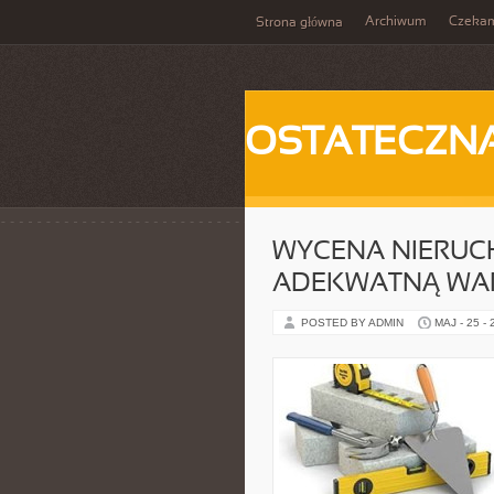
Archiwum
Czeka
Strona główna
OSTATECZN
WYCENA NIERUCH
ADEKWATNĄ WA
POSTED BY ADMIN
MAJ - 25 -