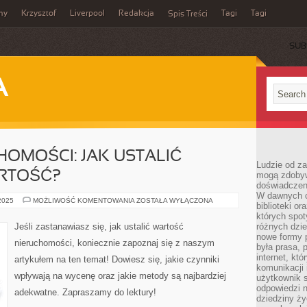
my
Krzysztof
Liverpool
Redakcja
Tagi
Tagi
Spis Treści
SUB
A
OMOŚCI: JAK USTALIĆ
Ludzie od za
RTOŚĆ?
mogą zdobyw
doświadczeni
W dawnych cz
WYCENA
 2025
MOŻLIWOŚĆ KOMENTOWANIA
ZOSTAŁA WYŁĄCZONA
biblioteki or
NIERUCHOMOŚCI:
JAK
których spot
USTALIĆ
Jeśli zastanawiasz się, jak ustalić wartość
różnych dzie
ADEKWATNĄ
nowe formy p
WARTOŚĆ?
nieruchomości, koniecznie zapoznaj się z naszym
była prasa, p
internet, kt
artykułem na ten temat! Dowiesz się, jakie czynniki
komunikacji
wpływają na wycenę oraz jakie metody są najbardziej
użytkownik s
odpowiedzi n
adekwatne. Zapraszamy do lektury!
dziedziny ży