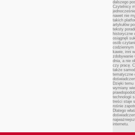
dalszego po
Czytelnicy 
jednocześnie
nawet nie my
takich platf
artykułów p
teksty porad
historyczne c
osiągnęli su
osób czytani
codziennym r
kawie, inni 
zdobywanie w
dnia, a nie
czy pracę. 
także samodz
tematyczne d
doświadczeni
Dzięki temu i
wymiany wied
prawdopodob
technologii 
treści staje
rośnie zapot
Dlatego właś
doświadczeni
najważniejs
internetu.