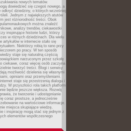
szukiwania nowych tematów.
mogą dowiedzieć się czegoś nowego, a
 odkryć dziedziny, o których wcześniej
śleli. Jednym z największych atutów
orm jest różnorodność treści. Obok
opularnonaukowych można znaleźć
nikowe, analizy trendów, ciekawostki
zy inspirujące historie ludzi, którzy
kces w różnych dziedzinach. Dla wielu
e artykułów w internecie stało się
ytuałem. Niektórzy robią to rano przy
wieczorem po pracy. W ten sposób
iedzy staje się naturalną częścią
 obowiązkiem narzuconym przez szkołę
Co ciekawe, coraz więcej osób zaczyna
ielnie tworzyć treści. Blogi i serwisy
ają możliwość dzielenia się własnymi
ami, opiniami oraz przemyśleniami.
nternet staje się przestrzenią dialogu i
zy. W przyszłości rola takich platform
nie będzie jeszcze większa. Rozwój
sprawia, że tworzenie i udostępnianie
 się coraz prostsze, a jednocześnie
rzebowanie na wartościowe informacje.
nie miejsca skupiające wiedzę,
e i inspirację mogą stać się jednym z
zych elementów współczesnego