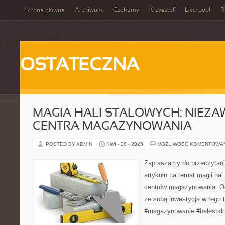
Archiwum
Czekamy
Krzysztof
Liverpool
R
Strona główna
OSTATECZNA
MAGIA HALI STALOWYCH: NIEZ
CENTRA MAGAZYNOWANIA
POSTED BY ADMIN
KWI - 26 - 2025
MOŻLIWOŚĆ KOMENTOWA
Zapraszamy do przeczytan
artykułu na temat magii ha
centrów magazynowania. Odk
ze sobą inwestycja w tego t
#magazynowanie #halestal