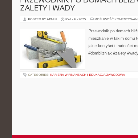
PRZEWODNIK PO DOMACH BLIŹN
ZALETY I WADY
POSTED BY ADMIN
KWI - 9 - 2025
MOŻLIWOŚĆ KOMENTOWAN
Przewodnik po domach bliźn
mieszkanie w takim domu t
jakie korzyści i trudności 
#domblizniak #zalety #wady
CATEGORIES:
KARIERA W FINANSACH I EDUKACJA ZAWODOWA