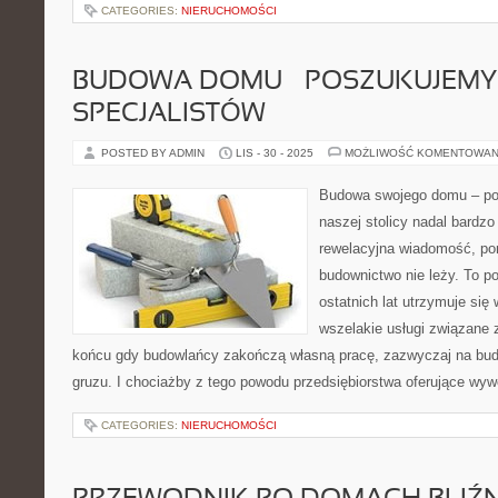
CATEGORIES:
NIERUCHOMOŚCI
BUDOWA DOMU – POSZUKUJEMY
SPECJALISTÓW
POSTED BY ADMIN
LIS - 30 - 2025
MOŻLIWOŚĆ KOMENTOWAN
Budowa swojego domu – p
naszej stolicy nadal bardzo
rewelacyjna wiadomość, pon
budownictwo nie leży. To p
ostatnich lat utrzymuje się
wszelakie usługi związane 
końcu gdy budowlańcy zakończą własną pracę, zazwyczaj na bud
gruzu. I chociażby z tego powodu przedsiębiorstwa oferujące wy
CATEGORIES:
NIERUCHOMOŚCI