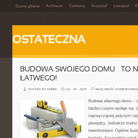
Archiwum
Czekamy
Krzysztof
Liverpool
R
Strona główna
OSTATECZNA
BUDOWA SWOJEGO DOMU – TO N
ŁATWEGO!
POSTED BY ADMIN
LIS - 30 - 2025
MOŻLIWOŚĆ KOMENTOWAN
Budowa własnego domu – c
bardzo często wydaje się, 
najzwyczajniej jedynym cię
pieniędzy. Jednakże trudno
twierdzeniami. Ogólnie bu
harówki. Szczególnie jeżeli