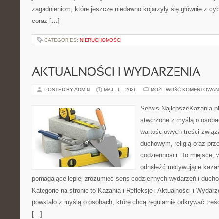
zagadnieniom, które jeszcze niedawno kojarzyły się głównie z cy
coraz […]
CATEGORIES:
NIERUCHOMOŚCI
AKTUALNOŚCI I WYDARZENIA
POSTED BY ADMIN
MAJ - 6 - 2026
MOŻLIWOŚĆ KOMENTOWAN
Serwis NajlepszeKazania.pl
stworzone z myślą o osobac
wartościowych treści zwią
duchowym, religią oraz prz
codzienności. To miejsce, 
odnaleźć motywujące kazan
pomagające lepiej zrozumieć sens codziennych wydarzeń i duch
Kategorie na stronie to Kazania i Refleksje i Aktualności i Wydar
powstało z myślą o osobach, które chcą regularnie odkrywać treś
[…]