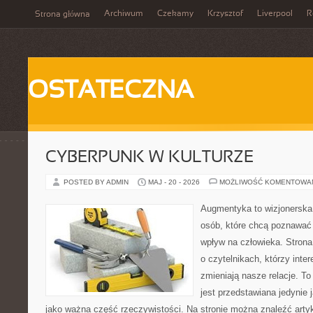
Archiwum
Czekamy
Krzysztof
Liverpool
R
Strona główna
OSTATECZNA
CYBERPUNK W KULTURZE
POSTED BY ADMIN
MAJ - 20 - 2026
MOŻLIWOŚĆ KOMENTOWA
Augmentyka to wizjonerska 
osób, które chcą poznawać 
wpływ na człowieka. Strona
o czytelnikach, którzy inte
zmieniają nasze relacje. T
jest przedstawiana jedynie 
jako ważna część rzeczywistości. Na stronie można znaleźć arty