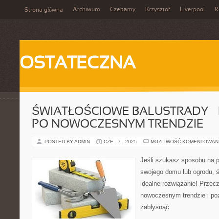
Archiwum
Czekamy
Krzysztof
Liverpool
R
Strona główna
OSTATECZNA
ŚWIATŁOŚCIOWE BALUSTRADY –
PO NOWOCZESNYM TRENDZIE
POSTED BY ADMIN
CZE - 7 - 2025
MOŻLIWOŚĆ KOMENTOWAN
Jeśli szukasz sposobu na p
swojego domu lub ogrodu, ś
idealne rozwiązanie! Przec
nowoczesnym trendzie i po
zabłysnąć.