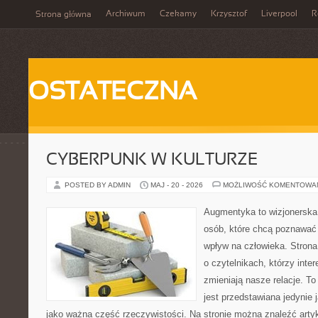
Archiwum
Czekamy
Krzysztof
Liverpool
R
Strona główna
OSTATECZNA
CYBERPUNK W KULTURZE
POSTED BY ADMIN
MAJ - 20 - 2026
MOŻLIWOŚĆ KOMENTOWA
Augmentyka to wizjonerska 
osób, które chcą poznawać 
wpływ na człowieka. Strona
o czytelnikach, którzy inte
zmieniają nasze relacje. T
jest przedstawiana jedynie 
jako ważna część rzeczywistości. Na stronie można znaleźć arty