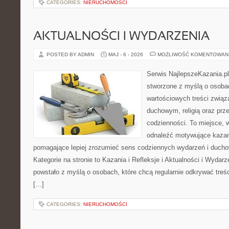
CATEGORIES:
NIERUCHOMOŚCI
AKTUALNOŚCI I WYDARZENIA
POSTED BY ADMIN
MAJ - 6 - 2026
MOŻLIWOŚĆ KOMENTOWAN
Serwis NajlepszeKazania.pl
stworzone z myślą o osobac
wartościowych treści zwią
duchowym, religią oraz prz
codzienności. To miejsce, 
odnaleźć motywujące kazan
pomagające lepiej zrozumieć sens codziennych wydarzeń i duch
Kategorie na stronie to Kazania i Refleksje i Aktualności i Wydar
powstało z myślą o osobach, które chcą regularnie odkrywać treś
[…]
CATEGORIES:
NIERUCHOMOŚCI