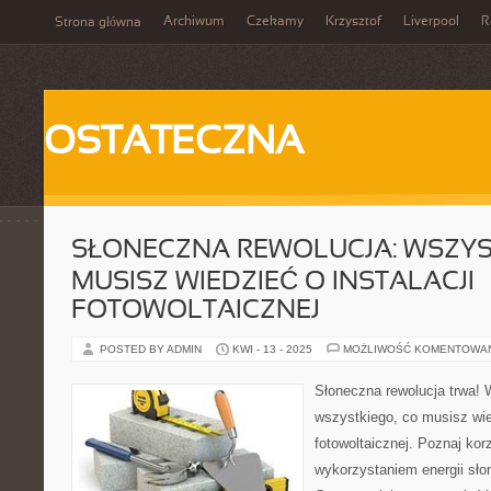
Archiwum
Czekamy
Krzysztof
Liverpool
R
Strona główna
OSTATECZNA
SŁONECZNA REWOLUCJA: WSZYS
MUSISZ WIEDZIEĆ O INSTALACJI
FOTOWOLTAICZNEJ
POSTED BY ADMIN
KWI - 13 - 2025
MOŻLIWOŚĆ KOMENTOWA
Słoneczna rewolucja trwa! 
wszystkiego, co musisz wied
fotowoltaicznej. Poznaj ko
wykorzystaniem energii sł