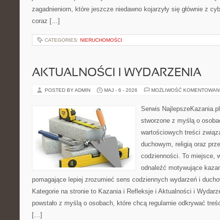
zagadnieniom, które jeszcze niedawno kojarzyły się głównie z cy
coraz […]
CATEGORIES:
NIERUCHOMOŚCI
AKTUALNOŚCI I WYDARZENIA
POSTED BY ADMIN
MAJ - 6 - 2026
MOŻLIWOŚĆ KOMENTOWAN
Serwis NajlepszeKazania.pl
stworzone z myślą o osobac
wartościowych treści zwią
duchowym, religią oraz prz
codzienności. To miejsce, 
odnaleźć motywujące kazan
pomagające lepiej zrozumieć sens codziennych wydarzeń i duch
Kategorie na stronie to Kazania i Refleksje i Aktualności i Wydar
powstało z myślą o osobach, które chcą regularnie odkrywać treś
[…]