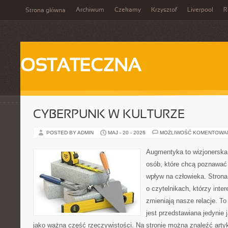
Archiwum
Czekamy
Krzysztof
Liverpool
R
Strona główna
OSTATECZNA
CYBERPUNK W KULTURZE
POSTED BY ADMIN
MAJ - 20 - 2026
MOŻLIWOŚĆ KOMENTOWA
Augmentyka to wizjonerska 
osób, które chcą poznawać 
wpływ na człowieka. Strona
o czytelnikach, którzy inte
zmieniają nasze relacje. T
jest przedstawiana jedynie 
jako ważna część rzeczywistości. Na stronie można znaleźć arty