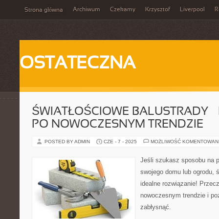
Archiwum
Czekamy
Krzysztof
Liverpool
R
Strona główna
OSTATECZNA
ŚWIATŁOŚCIOWE BALUSTRADY –
PO NOWOCZESNYM TRENDZIE
POSTED BY ADMIN
CZE - 7 - 2025
MOŻLIWOŚĆ KOMENTOWAN
Jeśli szukasz sposobu na p
swojego domu lub ogrodu, ś
idealne rozwiązanie! Przec
nowoczesnym trendzie i po
zabłysnąć.