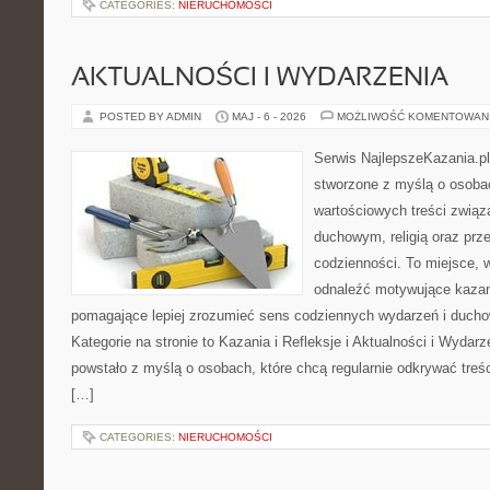
CATEGORIES:
NIERUCHOMOŚCI
AKTUALNOŚCI I WYDARZENIA
POSTED BY ADMIN
MAJ - 6 - 2026
MOŻLIWOŚĆ KOMENTOWAN
Serwis NajlepszeKazania.pl
stworzone z myślą o osobac
wartościowych treści zwią
duchowym, religią oraz prz
codzienności. To miejsce, 
odnaleźć motywujące kazan
pomagające lepiej zrozumieć sens codziennych wydarzeń i duch
Kategorie na stronie to Kazania i Refleksje i Aktualności i Wydar
powstało z myślą o osobach, które chcą regularnie odkrywać treś
[…]
CATEGORIES:
NIERUCHOMOŚCI