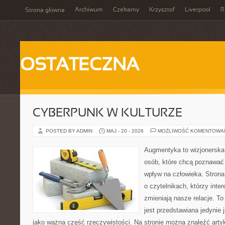
Archiwum
Czekamy
Krzysztof
Liverpool
R
Strona główna
OSTATECZNA
CYBERPUNK W KULTURZE
POSTED BY ADMIN
MAJ - 20 - 2026
MOŻLIWOŚĆ KOMENTOWA
Augmentyka to wizjonerska 
osób, które chcą poznawać 
wpływ na człowieka. Strona
o czytelnikach, którzy inte
zmieniają nasze relacje. T
jest przedstawiana jedynie 
jako ważna część rzeczywistości. Na stronie można znaleźć arty