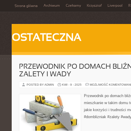
Archiwum
Czekamy
Krzysztof
Liverpool
R
Strona główna
OSTATECZNA
PRZEWODNIK PO DOMACH BLIŹN
ZALETY I WADY
POSTED BY ADMIN
KWI - 9 - 2025
MOŻLIWOŚĆ KOMENTOWAN
Przewodnik po domach bliźn
mieszkanie w takim domu t
jakie korzyści i trudności 
#domblizniak #zalety #wady