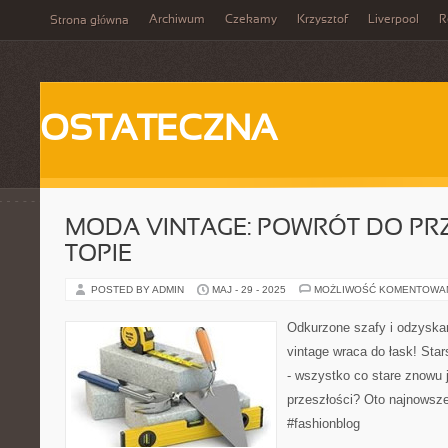
Archiwum
Czekamy
Krzysztof
Liverpool
R
Strona główna
OSTATECZNA
MODA VINTAGE: POWRÓT DO PR
TOPIE
POSTED BY ADMIN
MAJ - 29 - 2025
MOŻLIWOŚĆ KOMENTOWA
Odkurzone szafy i odzyska
vintage wraca do łask! Star
- wszystko co stare znowu 
przeszłości? Oto najnowsz
#fashionblog