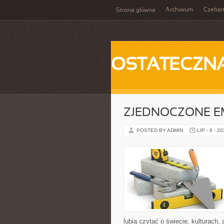
Archiwum
Czeka
Strona główna
OSTATECZN
ZJEDNOCZONE E
POSTED BY ADMIN
LIP - 6 - 2
lubią czytać o świecie, kulturach, 