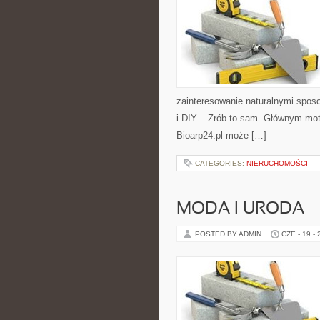
zainteresowanie naturalnymi spos
i DIY – Zrób to sam. Głównym moty
Bioarp24.pl może […]
CATEGORIES:
NIERUCHOMOŚCI
MODA I URODA
POSTED BY ADMIN
CZE - 19 -