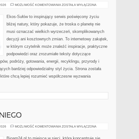
RECYKLING
 2026
MOŻLIWOŚĆ KOMENTOWANIA
ZOSTAŁA WYŁĄCZONA
I
UPCYKLING
Ekos-Sułów to inspirujący serwis poświęcony życiu
bliżej natury, który pokazuje, że troska o planetę nie
musi oznaczać wielkich wyrzeczeń, skomplikowanych
decyzji ani kosztownych zmian. To internetowy zakątek,
w którym czytelnik może znaleźć inspiracje, praktyczne
podpowiedzi oraz zrozumiałe teksty dotyczące
w, podróży, gotowania, energii, recyklingu, przyrody i
ych bardziej odpowiedzialny styl życia. Strona została
które chcą lepiej rozumieć współczesne wyzwania
NIEGO
KOSMETYKI
 2026
MOŻLIWOŚĆ KOMENTOWANIA
ZOSTAŁA WYŁĄCZONA
DLA
NIEGO
Bioarp24.pl to miejsce w sieci, która koncentruje się