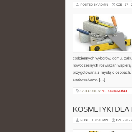
POSTED BY ADMIN
CZE - 27 -
codziennych wyborów, domu, zakupó
nowoczesnych rozwiązań wspierając
przygotowana z myślą o osobach, 
środowiskowe, […]
CATEGORIES:
NIERUCHOMOŚCI
KOSMETYKI DLA 
POSTED BY ADMIN
CZE - 20 -