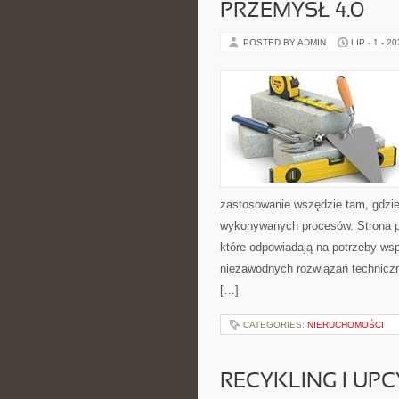
PRZEMYSŁ 4.0
POSTED BY ADMIN
LIP - 1 - 2
zastosowanie wszędzie tam, gdzie
wykonywanych procesów. Strona pre
które odpowiadają na potrzeby ws
niezawodnych rozwiązań technicz
[…]
CATEGORIES:
NIERUCHOMOŚCI
RECYKLING I UP