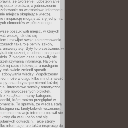
sprawia, że tworzenie i udostępnianie
 się coraz prostsze, a jednocześnie
rzebowanie na wartościowe informacje.
nie miejsca skupiające wiedzę,
e i inspirację mogą stać się jednym z
zych elementów współczesnego
wsze poszukiwali miejsc, w których
ać wiedzę, dzielić się
em i rozwijać swoje zainteresowania.
asach taką rolę pełniły szkoły,
az uniwersytety. Były to przestrzenie, w
ykali się uczeni, studenci i pasjonaci
dzin. Z biegiem czasu pojawiły się
rzekazywania informacji. Najpierw
óźniej radio i telewizja, a następnie
óry całkowicie zmienił sposób
 i zdobywania wiedzy. Współczesny
ieci może w ciągu kilku minut znaleźć
a pytania dotyczące niemal każdej
cia. Internetowe serwisy tematyczne
ić rolę nowoczesnych bibliotek.
ek z książkami mamy kategorie,
oradniki, które można przeglądać w
mencie. To sprawia, że wiedza stała
 dostępna niż kiedykolwiek wcześniej.
mencie rozwoju internetu pojawił się
y
który dla wielu osób stał się
ularnych odwiedzin. Takie strony
ylko informacje, ale także inspirację do