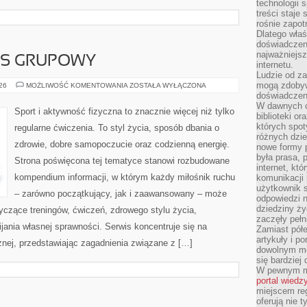
technologii 
treści staje
rośnie zapot
Dlatego właś
doświadczeni
najważniejs
ESS GRUPOWY
internetu.
Ludzie od za
mogą zdobyw
AEROBIK
026
MOŻLIWOŚĆ KOMENTOWANIA
ZOSTAŁA WYŁĄCZONA
I
doświadczeni
FITNESS
W dawnych cz
GRUPOWY
Sport i aktywność fizyczna to znacznie więcej niż tylko
biblioteki or
których spot
regularne ćwiczenia. To styl życia, sposób dbania o
różnych dzie
zdrowie, dobre samopoczucie oraz codzienną energię.
nowe formy p
była prasa, p
Strona poświęcona tej tematyce stanowi rozbudowane
internet, kt
kompendium informacji, w którym każdy miłośnik ruchu
komunikacji
użytkownik s
– zarówno początkujący, jak i zaawansowany – może
odpowiedzi n
dziedziny ży
yczące treningów, ćwiczeń, zdrowego stylu życia,
zaczęły pełn
ania własnej sprawności. Serwis koncentruje się na
Zamiast pół
artykuły i p
znej, przedstawiając zagadnienia związane z […]
dowolnym mo
się bardziej
W pewnym mo
portal wiedz
miejscem reg
oferują nie t