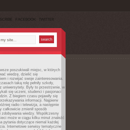
SCRIBE
FACEBOOK
TWITTER
wsze poszukiwali miejsc, w których
ać wiedzę, dzielić się
em i rozwijać swoje zainteresowania.
asach taką rolę pełniły szkoły,
az uniwersytety. Były to przestrzenie, w
ykali się uczeni, studenci i pasjonaci
dzin. Z biegiem czasu pojawiły się
rzekazywania informacji. Najpierw
óźniej radio i telewizja, a następnie
óry całkowicie zmienił sposób
 i zdobywania wiedzy. Współczesny
ieci może w ciągu kilku minut znaleźć
a pytania dotyczące niemal każdej
cia. Internetowe serwisy tematyczne