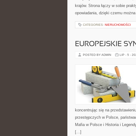
krajów. Strona łączy w sobie pra
opowiadania, dzięki czemu można
CATEGORIES:
NIERUCHOMOŚCI
EUROPEJSKIE S
POSTED BY ADMIN
LIP - 5 - 2
koncentrując się na przedstawieni
przestępczych w Polsce, państwac
Mafia w Polsce i Historia i Legend
[…]