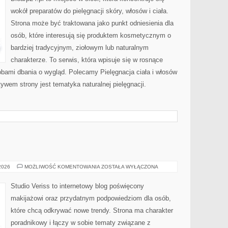
wokół preparatów do pielęgnacji skóry, włosów i ciała.
Strona może być traktowana jako punkt odniesienia dla
osób, które interesują się produktem kosmetycznym o
bardziej tradycyjnym, ziołowym lub naturalnym
charakterze. To serwis, która wpisuje się w rosnące
obami dbania o wygląd. Polecamy Pielęgnacja ciała i włosów
wem strony jest tematyka naturalnej pielęgnacji.
MODA
 2026
MOŻLIWOŚĆ KOMENTOWANIA
ZOSTAŁA WYŁĄCZONA
I
URODA
Studio Veriss to internetowy blog poświęcony
makijażowi oraz przydatnym podpowiedziom dla osób,
które chcą odkrywać nowe trendy. Strona ma charakter
poradnikowy i łączy w sobie tematy związane z