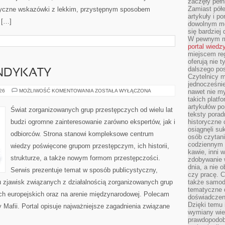
zaczęły pełn
Zamiast pół
ktyczne wskazówki z lekkim, przystępnym sposobem
artykuły i p
 […]
dowolnym mo
się bardziej
W pewnym mo
portal wiedz
miejscem reg
oferują nie t
dalszego po
YNDYKATY
Czytelnicy 
jednocześnie
EUROPEJSKIE
026
MOŻLIWOŚĆ KOMENTOWANIA
ZOSTAŁA WYŁĄCZONA
nawet nie my
SYNDYKATY
takich platf
artykułów p
Świat zorganizowanych grup przestępczych od wielu lat
teksty porad
budzi ogromne zainteresowanie zarówno ekspertów, jak i
historyczne c
osiągnęli su
odbiorców. Strona stanowi kompleksowe centrum
osób czytani
codziennym r
wiedzy poświęcone grupom przestępczym, ich historii,
kawie, inni 
strukturze, a także nowym formom przestępczości.
zdobywanie w
dnia, a nie
Serwis prezentuje temat w sposób publicystyczny,
czy pracę. 
u zjawisk związanych z działalnością zorganizowanych grup
także samodz
tematyczne d
h europejskich oraz na arenie międzynarodowej. Polecam
doświadczeni
Dzięki temu i
y Mafii. Portal opisuje najważniejsze zagadnienia związane
wymiany wied
prawdopodob