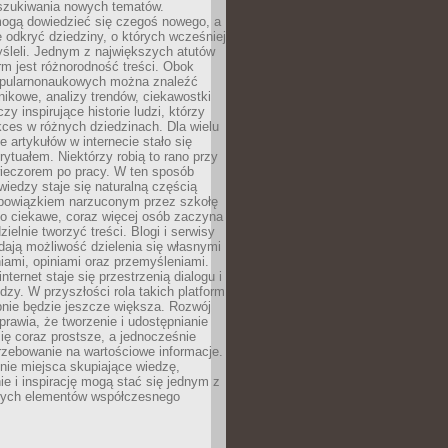
szukiwania nowych tematów.
mogą dowiedzieć się czegoś nowego, a
 odkryć dziedziny, o których wcześniej
śleli. Jednym z największych atutów
orm jest różnorodność treści. Obok
opularnonaukowych można znaleźć
nikowe, analizy trendów, ciekawostki
zy inspirujące historie ludzi, którzy
kces w różnych dziedzinach. Dla wielu
e artykułów w internecie stało się
ytuałem. Niektórzy robią to rano przy
wieczorem po pracy. W ten sposób
iedzy staje się naturalną częścią
 obowiązkiem narzuconym przez szkołę
Co ciekawe, coraz więcej osób zaczyna
ielnie tworzyć treści. Blogi i serwisy
ają możliwość dzielenia się własnymi
ami, opiniami oraz przemyśleniami.
nternet staje się przestrzenią dialogu i
zy. W przyszłości rola takich platform
nie będzie jeszcze większa. Rozwój
sprawia, że tworzenie i udostępnianie
 się coraz prostsze, a jednocześnie
rzebowanie na wartościowe informacje.
nie miejsca skupiające wiedzę,
e i inspirację mogą stać się jednym z
zych elementów współczesnego