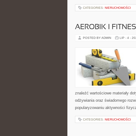
CATEGORIES:
NIERUCHOMOŚCI
AEROBIK I FITN
POSTED BY ADMIN
LIP - 4 - 2
znaleźć wartościowe materiały dot
odżywiania oraz świadomego rozwij
popularyzowaniu aktywności fizyc
CATEGORIES:
NIERUCHOMOŚCI