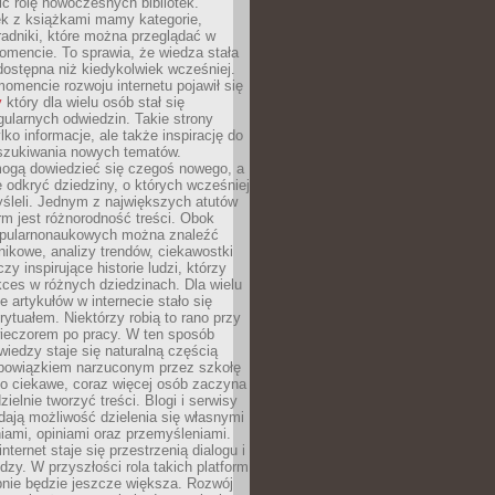
ić rolę nowoczesnych bibliotek.
ek z książkami mamy kategorie,
oradniki, które można przeglądać w
mencie. To sprawia, że wiedza stała
 dostępna niż kiedykolwiek wcześniej.
mencie rozwoju internetu pojawił się
y
który dla wielu osób stał się
ularnych odwiedzin. Takie strony
ylko informacje, ale także inspirację do
szukiwania nowych tematów.
mogą dowiedzieć się czegoś nowego, a
 odkryć dziedziny, o których wcześniej
śleli. Jednym z największych atutów
orm jest różnorodność treści. Obok
opularnonaukowych można znaleźć
nikowe, analizy trendów, ciekawostki
zy inspirujące historie ludzi, którzy
kces w różnych dziedzinach. Dla wielu
e artykułów w internecie stało się
ytuałem. Niektórzy robią to rano przy
wieczorem po pracy. W ten sposób
iedzy staje się naturalną częścią
 obowiązkiem narzuconym przez szkołę
Co ciekawe, coraz więcej osób zaczyna
ielnie tworzyć treści. Blogi i serwisy
ają możliwość dzielenia się własnymi
ami, opiniami oraz przemyśleniami.
nternet staje się przestrzenią dialogu i
zy. W przyszłości rola takich platform
nie będzie jeszcze większa. Rozwój