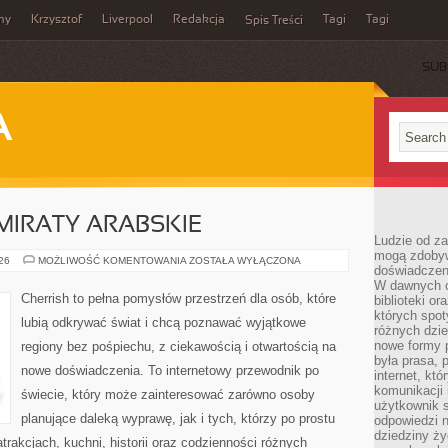
my
Krzysztof
Liverpool
Redakcja
Tagi
Tagi
Spis Treści
SUB
A
MIRATY ARABSKIE
Ludzie od za
mogą zdobyw
ZJEDNOCZONE
026
MOŻLIWOŚĆ KOMENTOWANIA
ZOSTAŁA WYŁĄCZONA
doświadczeni
EMIRATY
ARABSKIE
W dawnych cz
Cherrish to pełna pomysłów przestrzeń dla osób, które
biblioteki or
których spot
lubią odkrywać świat i chcą poznawać wyjątkowe
różnych dzie
nowe formy p
regiony bez pośpiechu, z ciekawością i otwartością na
była prasa, p
nowe doświadczenia. To internetowy przewodnik po
internet, kt
komunikacji
świecie, który może zainteresować zarówno osoby
użytkownik s
planujące daleką wyprawę, jak i tych, którzy po prostu
odpowiedzi n
dziedziny ży
atrakcjach, kuchni, historii oraz codzienności różnych