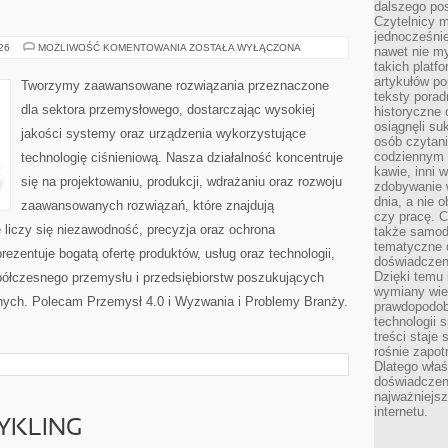
dalszego po
Czytelnicy 
jednocześnie
PRZEMYSŁ
026
MOŻLIWOŚĆ KOMENTOWANIA
ZOSTAŁA WYŁĄCZONA
nawet nie my
4.0
takich platf
artykułów p
Tworzymy zaawansowane rozwiązania przeznaczone
teksty porad
dla sektora przemysłowego, dostarczając wysokiej
historyczne c
osiągnęli su
jakości systemy oraz urządzenia wykorzystujące
osób czytani
codziennym r
technologię ciśnieniową. Nasza działalność koncentruje
kawie, inni 
się na projektowaniu, produkcji, wdrażaniu oraz rozwoju
zdobywanie w
dnia, a nie
zaawansowanych rozwiązań, które znajdują
czy pracę. 
 liczy się niezawodność, precyzja oraz ochrona
także samodz
tematyczne d
zentuje bogatą ofertę produktów, usług oraz technologii,
doświadczeni
Dzięki temu i
półczesnego przemysłu i przedsiębiorstw poszukujących
wymiany wied
nych. Polecam Przemysł 4.0 i Wyzwania i Problemy Branży.
prawdopodob
technologii 
treści staje
rośnie zapot
Dlatego właś
doświadczeni
najważniejs
internetu.
CYKLING