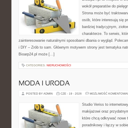
wokół preparatów do pielęgna
Strona może być traktowana
osób, które interesują się
bardziej tradycyjnym, zioł
charakterze. To serwis, któ
zainteresowanie naturalnymi sposobami dbania o wygląd. Polecam
i DIY – Zrób to sam. Głównym motywem strony jest tematyka natur
Bioarp24.pl może […]
CATEGORIES:
NIERUCHOMOŚCI
MODA I URODA
POSTED BY ADMIN
CZE - 19 - 2026
MOŻLIWOŚĆ KOMENTOWA
Studio Veriss to internetow
makijażowi oraz przydatny
które chcą odkrywać nowe t
poradnikowy i łączy w sobi