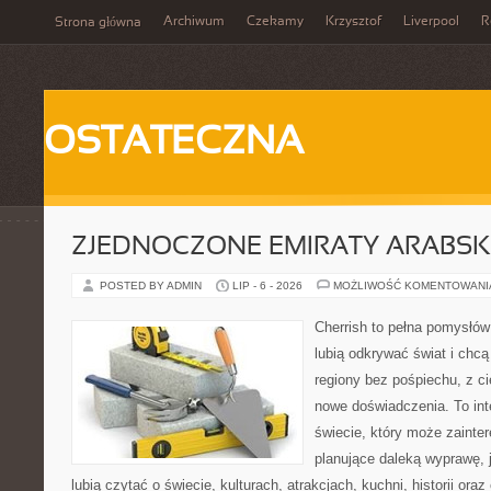
Archiwum
Czekamy
Krzysztof
Liverpool
R
Strona główna
OSTATECZNA
ZJEDNOCZONE EMIRATY ARABSK
POSTED BY ADMIN
LIP - 6 - 2026
MOŻLIWOŚĆ KOMENTOWAN
Cherrish to pełna pomysłów 
lubią odkrywać świat i ch
regiony bez pośpiechu, z ci
nowe doświadczenia. To in
świecie, który może zaint
planujące daleką wyprawę, j
lubią czytać o świecie, kulturach, atrakcjach, kuchni, historii ora