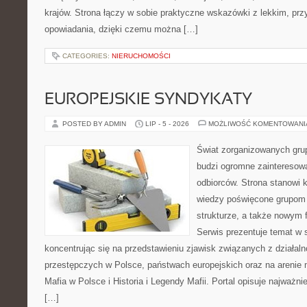
krajów. Strona łączy w sobie praktyczne wskazówki z lekkim, p
opowiadania, dzięki czemu można […]
CATEGORIES:
NIERUCHOMOŚCI
EUROPEJSKIE SYNDYKATY
POSTED BY ADMIN
LIP - 5 - 2026
MOŻLIWOŚĆ KOMENTOWAN
Świat zorganizowanych grup
budzi ogromne zainteresowa
odbiorców. Strona stanowi
wiedzy poświęcone grupom p
strukturze, a także nowym
Serwis prezentuje temat w 
koncentrując się na przedstawieniu zjawisk związanych z działal
przestępczych w Polsce, państwach europejskich oraz na arenie
Mafia w Polsce i Historia i Legendy Mafii. Portal opisuje najważn
[…]