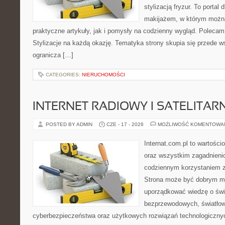
stylizacją fryzur. To portal
makijażem, w którym możn
praktyczne artykuły, jak i pomysły na codzienny wygląd. Polecam
Stylizacje na każdą okazję. Tematyka strony skupia się przede w
ogranicza […]
CATEGORIES:
NIERUCHOMOŚCI
INTERNET RADIOWY I SATELITAR
POSTED BY ADMIN
CZE - 17 - 2026
MOŻLIWOŚĆ KOMENTOWA
Internat.com.pl to wartości
oraz wszystkim zagadnienio
codziennym korzystaniem z
Strona może być dobrym mi
uporządkować wiedzę o świec
bezprzewodowych, światłow
cyberbezpieczeństwa oraz użytkowych rozwiązań technologicznyc