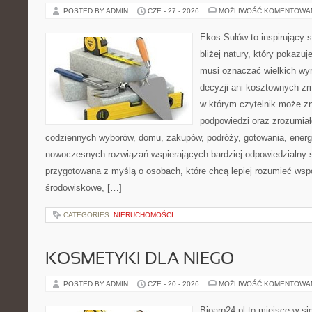
POSTED BY ADMIN
CZE - 27 - 2026
MOŻLIWOŚĆ KOMENTOWA
Ekos-Sułów to inspirujący 
bliżej natury, który pokazuj
musi oznaczać wielkich wy
decyzji ani kosztownych zm
w którym czytelnik może zn
podpowiedzi oraz zrozumiał
codziennych wyborów, domu, zakupów, podróży, gotowania, energii
nowoczesnych rozwiązań wspierających bardziej odpowiedzialny st
przygotowana z myślą o osobach, które chcą lepiej rozumieć ws
środowiskowe, […]
CATEGORIES:
NIERUCHOMOŚCI
KOSMETYKI DLA NIEGO
POSTED BY ADMIN
CZE - 20 - 2026
MOŻLIWOŚĆ KOMENTOWA
Bioarp24.pl to miejsce w sie