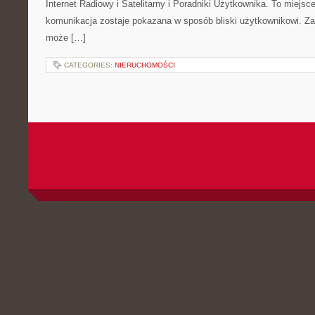
Internet Radiowy i Satelitarny i Poradniki Użytkownika. To miej
komunikacja zostaje pokazana w sposób bliski użytkownikowi. Zami
może […]
CATEGORIES:
NIERUCHOMOŚCI