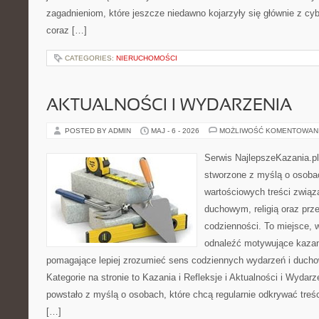
zagadnieniom, które jeszcze niedawno kojarzyły się głównie z cy
coraz […]
CATEGORIES:
NIERUCHOMOŚCI
AKTUALNOŚCI I WYDARZENIA
POSTED BY ADMIN
MAJ - 6 - 2026
MOŻLIWOŚĆ KOMENTOWAN
Serwis NajlepszeKazania.pl
stworzone z myślą o osobac
wartościowych treści zwią
duchowym, religią oraz prz
codzienności. To miejsce, 
odnaleźć motywujące kazan
pomagające lepiej zrozumieć sens codziennych wydarzeń i duch
Kategorie na stronie to Kazania i Refleksje i Aktualności i Wydar
powstało z myślą o osobach, które chcą regularnie odkrywać treś
[…]