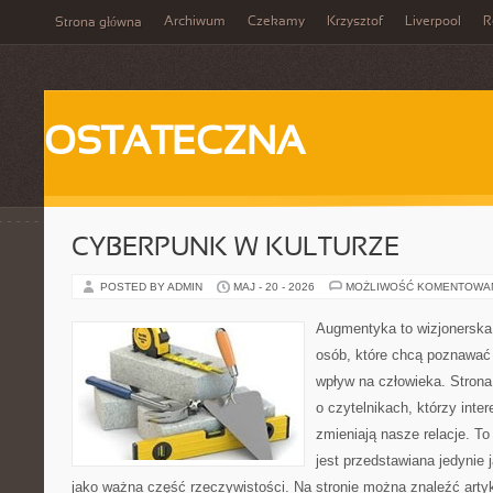
Archiwum
Czekamy
Krzysztof
Liverpool
R
Strona główna
OSTATECZNA
CYBERPUNK W KULTURZE
POSTED BY ADMIN
MAJ - 20 - 2026
MOŻLIWOŚĆ KOMENTOWA
Augmentyka to wizjonerska 
osób, które chcą poznawać 
wpływ na człowieka. Strona
o czytelnikach, którzy inte
zmieniają nasze relacje. T
jest przedstawiana jedynie 
jako ważna część rzeczywistości. Na stronie można znaleźć arty