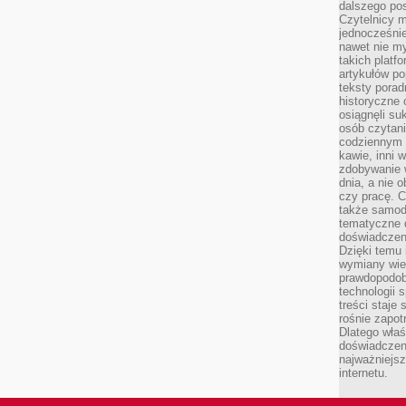
dalszego po
Czytelnicy 
jednocześnie
nawet nie my
takich platf
artykułów p
teksty porad
historyczne c
osiągnęli su
osób czytani
codziennym r
kawie, inni 
zdobywanie w
dnia, a nie
czy pracę. 
także samodz
tematyczne d
doświadczeni
Dzięki temu i
wymiany wied
prawdopodob
technologii 
treści staje
rośnie zapot
Dlatego właś
doświadczeni
najważniejs
internetu.