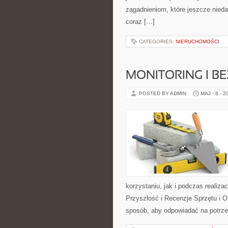
zagadnieniom, które jeszcze nieda
coraz […]
CATEGORIES:
NIERUCHOMOŚCI
MONITORING I B
POSTED BY ADMIN
MAJ - 8 - 2
korzystaniu, jak i podczas realiza
Przyszłość i Recenzje Sprzętu i 
sposób, aby odpowiadać na potrze