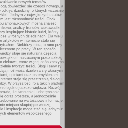
szukiwania nowych tematów.
mogą dowiedzieć się czegoś nowego, a
 odkryć dziedziny, o których wcześniej
śleli. Jednym z największych atutów
orm jest różnorodność treści. Obok
opularnonaukowych można znaleźć
nikowe, analizy trendów, ciekawostki
zy inspirujące historie ludzi, którzy
kces w różnych dziedzinach. Dla wielu
e artykułów w internecie stało się
ytuałem. Niektórzy robią to rano przy
wieczorem po pracy. W ten sposób
iedzy staje się naturalną częścią
 obowiązkiem narzuconym przez szkołę
Co ciekawe, coraz więcej osób zaczyna
ielnie tworzyć treści. Blogi i serwisy
ają możliwość dzielenia się własnymi
ami, opiniami oraz przemyśleniami.
nternet staje się przestrzenią dialogu i
zy. W przyszłości rola takich platform
nie będzie jeszcze większa. Rozwój
sprawia, że tworzenie i udostępnianie
 się coraz prostsze, a jednocześnie
rzebowanie na wartościowe informacje.
nie miejsca skupiające wiedzę,
e i inspirację mogą stać się jednym z
zych elementów współczesnego