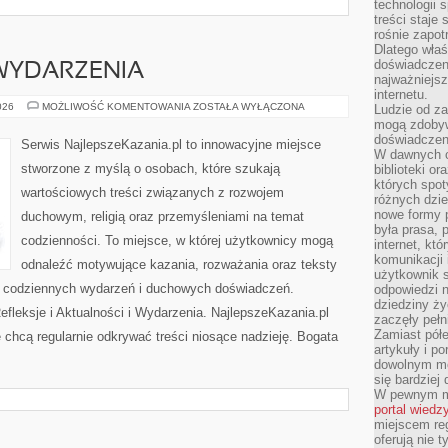
technologii 
treści staje
rośnie zapot
Dlatego właś
doświadczeni
 WYDARZENIA
najważniejs
internetu.
AKTUALNOŚCI
026
MOŻLIWOŚĆ KOMENTOWANIA
ZOSTAŁA WYŁĄCZONA
Ludzie od za
I
mogą zdobyw
WYDARZENIA
doświadczeni
Serwis NajlepszeKazania.pl to innowacyjne miejsce
W dawnych cz
stworzone z myślą o osobach, które szukają
biblioteki or
których spot
wartościowych treści związanych z rozwojem
różnych dzie
nowe formy p
duchowym, religią oraz przemyśleniami na temat
była prasa, p
codzienności. To miejsce, w której użytkownicy mogą
internet, kt
komunikacji
odnaleźć motywujące kazania, rozważania oraz teksty
użytkownik s
s codziennych wydarzeń i duchowych doświadczeń.
odpowiedzi n
dziedziny ży
Refleksje i Aktualności i Wydarzenia. NajlepszeKazania.pl
zaczęły pełn
Zamiast pół
 chcą regularnie odkrywać treści niosące nadzieję. Bogata
artykuły i p
dowolnym mo
się bardziej
W pewnym mo
portal wiedz
miejscem reg
oferują nie t