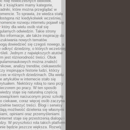
ić rolę nowoczesnych bibliotek.
ek z książkami mamy kategorie,
oradniki, które można przeglądać w
mencie. To sprawia, że wiedza stała
 dostępna niż kiedykolwiek wcześniej.
mencie rozwoju internetu pojawił się
y
który dla wielu osób stał się
ularnych odwiedzin. Takie strony
ylko informacje, ale także inspirację do
szukiwania nowych tematów.
mogą dowiedzieć się czegoś nowego, a
 odkryć dziedziny, o których wcześniej
śleli. Jednym z największych atutów
orm jest różnorodność treści. Obok
opularnonaukowych można znaleźć
nikowe, analizy trendów, ciekawostki
zy inspirujące historie ludzi, którzy
kces w różnych dziedzinach. Dla wielu
e artykułów w internecie stało się
ytuałem. Niektórzy robią to rano przy
wieczorem po pracy. W ten sposób
iedzy staje się naturalną częścią
 obowiązkiem narzuconym przez szkołę
Co ciekawe, coraz więcej osób zaczyna
ielnie tworzyć treści. Blogi i serwisy
ają możliwość dzielenia się własnymi
ami, opiniami oraz przemyśleniami.
nternet staje się przestrzenią dialogu i
zy. W przyszłości rola takich platform
nie będzie jeszcze większa. Rozwój