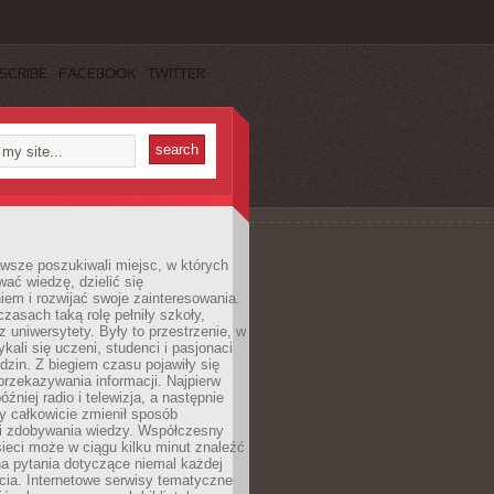
SCRIBE
FACEBOOK
TWITTER
wsze poszukiwali miejsc, w których
ać wiedzę, dzielić się
em i rozwijać swoje zainteresowania.
asach taką rolę pełniły szkoły,
az uniwersytety. Były to przestrzenie, w
ykali się uczeni, studenci i pasjonaci
dzin. Z biegiem czasu pojawiły się
rzekazywania informacji. Najpierw
óźniej radio i telewizja, a następnie
óry całkowicie zmienił sposób
 i zdobywania wiedzy. Współczesny
ieci może w ciągu kilku minut znaleźć
a pytania dotyczące niemal każdej
cia. Internetowe serwisy tematyczne