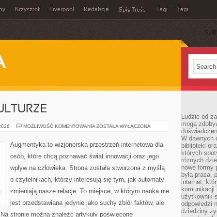
my
Krzysztof
Liverpool
Redakcja
Tagi
Tagi
Spis Treści
SUB
A
ULTURZE
Ludzie od za
mogą zdobyw
CYBERPUNK
 2026
MOŻLIWOŚĆ KOMENTOWANIA
ZOSTAŁA WYŁĄCZONA
doświadczeni
W
KULTURZE
W dawnych cz
Augmentyka to wizjonerska przestrzeń internetowa dla
biblioteki or
których spot
osób, które chcą poznawać świat innowacji oraz jego
różnych dzie
nowe formy p
wpływ na człowieka. Strona została stworzona z myślą
była prasa, p
o czytelnikach, którzy interesują się tym, jak automaty
internet, kt
komunikacji
zmieniają nasze relacje. To miejsce, w którym nauka nie
użytkownik s
jest przedstawiana jedynie jako suchy zbiór faktów, ale
odpowiedzi n
dziedziny ży
 Na stronie można znaleźć artykuły poświęcone