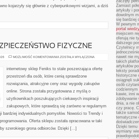
zaczęły pełn
Zamiast pół
wno kojarzyły się głównie z cyberpunkowymi wizjami, a dziś
artykuły i p
dowolnym mo
się bardziej
W pewnym mo
portal wiedz
miejscem reg
oferują nie t
dalszego po
EZPIECZEŃSTWO FIZYCZNE
Czytelnicy 
jednocześnie
nawet nie my
MONITORING
026
MOŻLIWOŚĆ KOMENTOWANIA
ZOSTAŁA WYŁĄCZONA
I
takich platf
BEZPIECZEŃSTWO
artykułów p
FIZYCZNE
internetowy sklep Feniks to stale poszerzająca ofertę
teksty porad
historyczne c
przestrzeń dla osób, które cenią sprawdzone
osiągnęli su
rozwiązania, atrakcyjne ceny oraz wygodę zakupów
osób czytani
codziennym r
online. Strona została przygotowana z myślą o
kawie, inni 
użytkownikach poszukujących ciekawych inspiracji
zdobywanie w
dnia, a nie
zakupowych, które sprawdzą się zarówno w regularnym
czy pracę. 
także samodz
cji bardziej indywidualnych pomysłów. Nowości to Trendy i
tematyczne d
Oprogramowania. Oferta sklepu została opracowana w taki
doświadczeni
Dzięki temu i
by szerokiego grona odbiorców. Dzięki […]
wymiany wied
prawdopodob