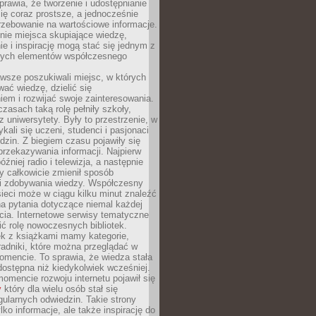
sprawia, że tworzenie i udostępnianie
 się coraz prostsze, a jednocześnie
rzebowanie na wartościowe informacje.
nie miejsca skupiające wiedzę,
e i inspirację mogą stać się jednym z
zych elementów współczesnego
wsze poszukiwali miejsc, w których
ać wiedzę, dzielić się
em i rozwijać swoje zainteresowania.
asach taką rolę pełniły szkoły,
az uniwersytety. Były to przestrzenie, w
ykali się uczeni, studenci i pasjonaci
dzin. Z biegiem czasu pojawiły się
rzekazywania informacji. Najpierw
óźniej radio i telewizja, a następnie
óry całkowicie zmienił sposób
 i zdobywania wiedzy. Współczesny
ieci może w ciągu kilku minut znaleźć
a pytania dotyczące niemal każdej
cia. Internetowe serwisy tematyczne
ić rolę nowoczesnych bibliotek.
ek z książkami mamy kategorie,
oradniki, które można przeglądać w
mencie. To sprawia, że wiedza stała
 dostępna niż kiedykolwiek wcześniej.
mencie rozwoju internetu pojawił się
y
który dla wielu osób stał się
ularnych odwiedzin. Takie strony
ylko informacje, ale także inspirację do