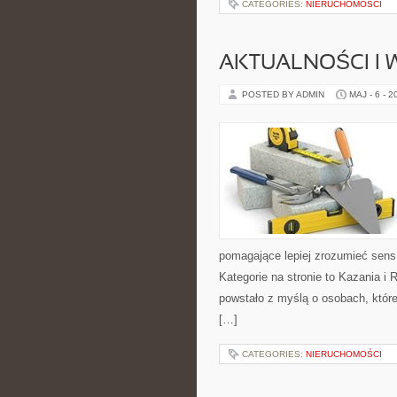
CATEGORIES:
NIERUCHOMOŚCI
AKTUALNOŚCI I
POSTED BY ADMIN
MAJ - 6 - 2
pomagające lepiej zrozumieć sen
Kategorie na stronie to Kazania i 
powstało z myślą o osobach, które
[…]
CATEGORIES:
NIERUCHOMOŚCI