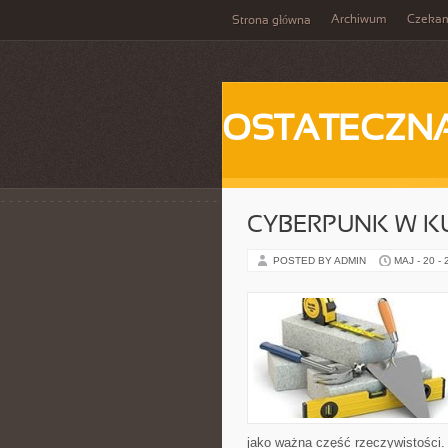
Archiwum
Czeka
Strona główna
OSTATECZN
CYBERPUNK W K
POSTED BY ADMIN
MAJ - 20 -
jako ważna część rzeczywistości.