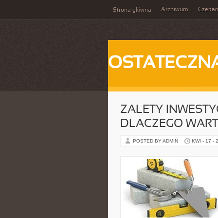
Archiwum
Czeka
Strona główna
OSTATECZN
ZALETY INWESTY
DLACZEGO WAR
POSTED BY ADMIN
KWI - 17 - 