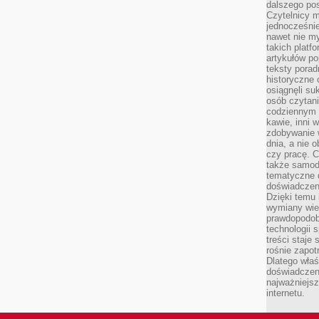
dalszego po
Czytelnicy 
jednocześnie
nawet nie my
takich platf
artykułów p
teksty porad
historyczne c
osiągnęli su
osób czytani
codziennym r
kawie, inni 
zdobywanie w
dnia, a nie
czy pracę. 
także samodz
tematyczne d
doświadczeni
Dzięki temu i
wymiany wied
prawdopodob
technologii 
treści staje
rośnie zapot
Dlatego właś
doświadczeni
najważniejs
internetu.