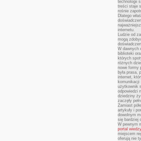
technologii 
treści staje
rośnie zapot
Dlatego właś
doświadczeni
najważniejs
internetu.
Ludzie od za
mogą zdobyw
doświadczeni
W dawnych cz
biblioteki or
których spot
różnych dzie
nowe formy p
była prasa, p
internet, kt
komunikacji
użytkownik s
odpowiedzi n
dziedziny ży
zaczęły pełn
Zamiast pół
artykuły i p
dowolnym mo
się bardziej
W pewnym mo
portal wiedz
miejscem reg
oferują nie t