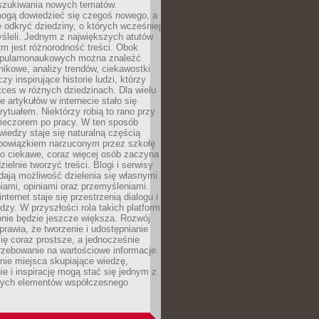
szukiwania nowych tematów.
mogą dowiedzieć się czegoś nowego, a
 odkryć dziedziny, o których wcześniej
śleli. Jednym z największych atutów
orm jest różnorodność treści. Obok
opularnonaukowych można znaleźć
nikowe, analizy trendów, ciekawostki
zy inspirujące historie ludzi, którzy
kces w różnych dziedzinach. Dla wielu
e artykułów w internecie stało się
ytuałem. Niektórzy robią to rano przy
wieczorem po pracy. W ten sposób
iedzy staje się naturalną częścią
 obowiązkiem narzuconym przez szkołę
Co ciekawe, coraz więcej osób zaczyna
ielnie tworzyć treści. Blogi i serwisy
ają możliwość dzielenia się własnymi
ami, opiniami oraz przemyśleniami.
nternet staje się przestrzenią dialogu i
zy. W przyszłości rola takich platform
nie będzie jeszcze większa. Rozwój
sprawia, że tworzenie i udostępnianie
 się coraz prostsze, a jednocześnie
rzebowanie na wartościowe informacje.
nie miejsca skupiające wiedzę,
e i inspirację mogą stać się jednym z
zych elementów współczesnego