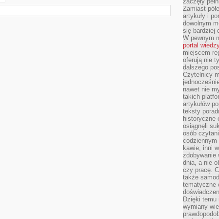
zaczęły pełn
Zamiast pół
artykuły i p
dowolnym mo
się bardziej
W pewnym mo
portal wiedz
miejscem reg
oferują nie t
dalszego po
Czytelnicy 
jednocześnie
nawet nie my
takich platf
artykułów p
teksty porad
historyczne c
osiągnęli su
osób czytani
codziennym r
kawie, inni 
zdobywanie w
dnia, a nie
czy pracę. 
także samodz
tematyczne d
doświadczeni
Dzięki temu i
wymiany wied
prawdopodob