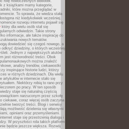
ić rolę nowoczesnych bibliotek.
ek z książkami mamy kategorie,
oradniki, które można przeglądać w
mencie. To sprawia, że wiedza stała
 dostępna niż kiedykolwiek wcześniej.
mencie rozwoju internetu pojawił się
y
który dla wielu osób stał się
ularnych odwiedzin. Takie strony
ylko informacje, ale także inspirację do
szukiwania nowych tematów.
mogą dowiedzieć się czegoś nowego, a
 odkryć dziedziny, o których wcześniej
śleli. Jednym z największych atutów
orm jest różnorodność treści. Obok
opularnonaukowych można znaleźć
nikowe, analizy trendów, ciekawostki
zy inspirujące historie ludzi, którzy
kces w różnych dziedzinach. Dla wielu
e artykułów w internecie stało się
ytuałem. Niektórzy robią to rano przy
wieczorem po pracy. W ten sposób
iedzy staje się naturalną częścią
 obowiązkiem narzuconym przez szkołę
Co ciekawe, coraz więcej osób zaczyna
ielnie tworzyć treści. Blogi i serwisy
ają możliwość dzielenia się własnymi
ami, opiniami oraz przemyśleniami.
nternet staje się przestrzenią dialogu i
zy. W przyszłości rola takich platform
nie będzie jeszcze większa. Rozwój