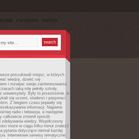
SCRIBE
FACEBOOK
TWITTER
wsze poszukiwali miejsc, w których
ać wiedzę, dzielić się
em i rozwijać swoje zainteresowania.
asach taką rolę pełniły szkoły,
az uniwersytety. Były to przestrzenie, w
ykali się uczeni, studenci i pasjonaci
dzin. Z biegiem czasu pojawiły się
rzekazywania informacji. Najpierw
óźniej radio i telewizja, a następnie
óry całkowicie zmienił sposób
 i zdobywania wiedzy. Współczesny
ieci może w ciągu kilku minut znaleźć
a pytania dotyczące niemal każdej
cia. Internetowe serwisy tematyczne