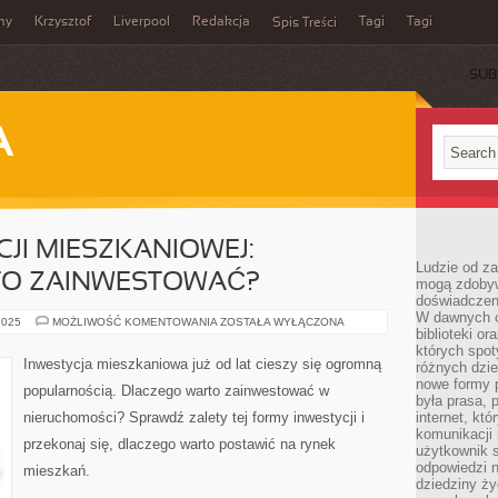
my
Krzysztof
Liverpool
Redakcja
Tagi
Tagi
Spis Treści
SUB
A
CJI MIESZKANIOWEJ:
Ludzie od za
TO ZAINWESTOWAĆ?
mogą zdobyw
doświadczeni
W dawnych cz
ZALETY
2025
MOŻLIWOŚĆ KOMENTOWANIA
ZOSTAŁA WYŁĄCZONA
biblioteki or
INWESTYCJI
MIESZKANIOWEJ:
których spot
DLACZEGO
Inwestycja mieszkaniowa już od lat cieszy się ogromną
różnych dzie
WARTO
ZAINWESTOWAĆ?
nowe formy p
popularnością. Dlaczego warto zainwestować w
była prasa, p
nieruchomości? Sprawdź zalety tej formy inwestycji i
internet, kt
komunikacji
przekonaj się, dlaczego warto postawić na rynek
użytkownik s
odpowiedzi n
mieszkań.
dziedziny ży