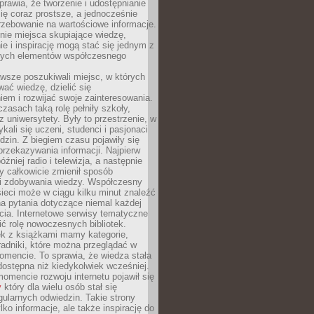
sprawia, że tworzenie i udostępnianie
 się coraz prostsze, a jednocześnie
rzebowanie na wartościowe informacje.
nie miejsca skupiające wiedzę,
e i inspirację mogą stać się jednym z
zych elementów współczesnego
wsze poszukiwali miejsc, w których
ać wiedzę, dzielić się
em i rozwijać swoje zainteresowania.
asach taką rolę pełniły szkoły,
az uniwersytety. Były to przestrzenie, w
ykali się uczeni, studenci i pasjonaci
dzin. Z biegiem czasu pojawiły się
rzekazywania informacji. Najpierw
óźniej radio i telewizja, a następnie
óry całkowicie zmienił sposób
 i zdobywania wiedzy. Współczesny
ieci może w ciągu kilku minut znaleźć
a pytania dotyczące niemal każdej
cia. Internetowe serwisy tematyczne
ić rolę nowoczesnych bibliotek.
ek z książkami mamy kategorie,
oradniki, które można przeglądać w
mencie. To sprawia, że wiedza stała
 dostępna niż kiedykolwiek wcześniej.
mencie rozwoju internetu pojawił się
y
który dla wielu osób stał się
ularnych odwiedzin. Takie strony
ylko informacje, ale także inspirację do