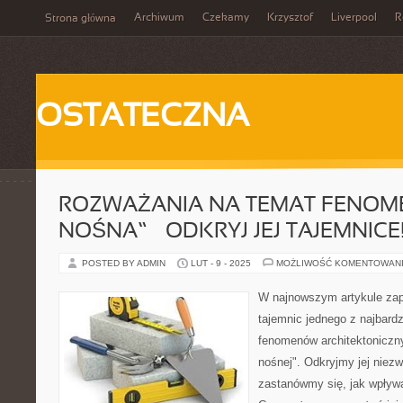
Archiwum
Czekamy
Krzysztof
Liverpool
R
Strona główna
OSTATECZNA
ROZWAŻANIA NA TEMAT FENOME
NOŚNA” – ODKRYJ JEJ TAJEMNICE
POSTED BY ADMIN
LUT - 9 - 2025
MOŻLIWOŚĆ KOMENTOWAN
W najnowszym artykule zap
tajemnic jednego z najbard
fenomenów architektoniczny
nośnej". Odkryjmy jej niezw
zastanówmy się, jak wpływ