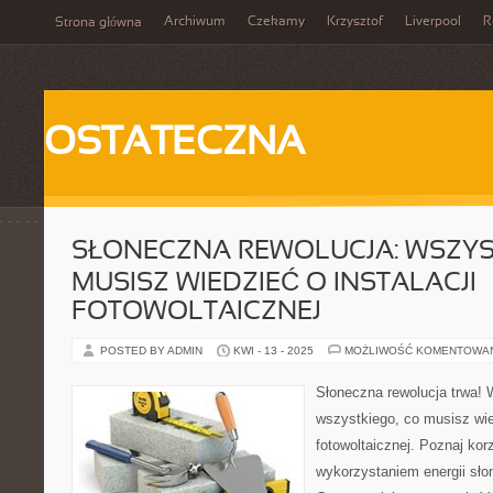
Archiwum
Czekamy
Krzysztof
Liverpool
R
Strona główna
OSTATECZNA
SŁONECZNA REWOLUCJA: WSZYS
MUSISZ WIEDZIEĆ O INSTALACJI
FOTOWOLTAICZNEJ
POSTED BY ADMIN
KWI - 13 - 2025
MOŻLIWOŚĆ KOMENTOWA
Słoneczna rewolucja trwa! 
wszystkiego, co musisz wied
fotowoltaicznej. Poznaj ko
wykorzystaniem energii sł