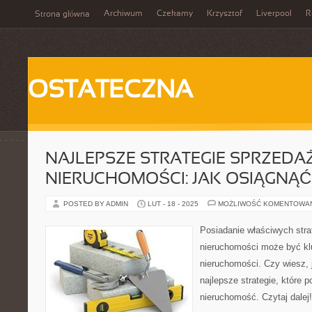
Archiwum
Czekamy
Krzysztof
Liverpool
R
Strona główna
OSTATECZNA
NAJLEPSZE STRATEGIE SPRZEDA
NIERUCHOMOŚCI: JAK OSIĄGNĄĆ
POSTED BY ADMIN
LUT - 18 - 2025
MOŻLIWOŚĆ KOMENTOWA
Posiadanie właściwych stra
nieruchomości może być k
nieruchomości. Czy wiesz,
najlepsze strategie, które
nieruchomość. Czytaj dalej!