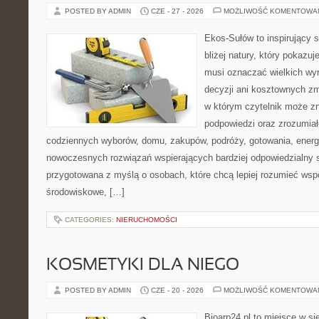
POSTED BY ADMIN
CZE - 27 - 2026
MOŻLIWOŚĆ KOMENTOWA
Ekos-Sułów to inspirujący 
bliżej natury, który pokazuj
musi oznaczać wielkich wy
decyzji ani kosztownych zm
w którym czytelnik może zn
podpowiedzi oraz zrozumiał
codziennych wyborów, domu, zakupów, podróży, gotowania, energii
nowoczesnych rozwiązań wspierających bardziej odpowiedzialny st
przygotowana z myślą o osobach, które chcą lepiej rozumieć ws
środowiskowe, […]
CATEGORIES:
NIERUCHOMOŚCI
KOSMETYKI DLA NIEGO
POSTED BY ADMIN
CZE - 20 - 2026
MOŻLIWOŚĆ KOMENTOWA
Bioarp24.pl to miejsce w sie