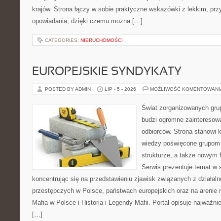
krajów. Strona łączy w sobie praktyczne wskazówki z lekkim, p
opowiadania, dzięki czemu można […]
CATEGORIES:
NIERUCHOMOŚCI
EUROPEJSKIE SYNDYKATY
POSTED BY ADMIN
LIP - 5 - 2026
MOŻLIWOŚĆ KOMENTOWAN
Świat zorganizowanych grup
budzi ogromne zainteresowa
odbiorców. Strona stanowi
wiedzy poświęcone grupom p
strukturze, a także nowym
Serwis prezentuje temat w 
koncentrując się na przedstawieniu zjawisk związanych z działal
przestępczych w Polsce, państwach europejskich oraz na arenie
Mafia w Polsce i Historia i Legendy Mafii. Portal opisuje najważn
[…]