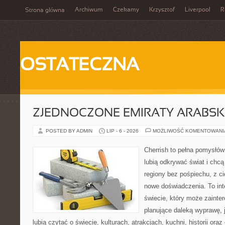
Archiwum
Czekamy
Krzysztof
Liverpool
R
Strona główna
OSTATECZNA
ZJEDNOCZONE EMIRATY ARABSK
POSTED BY ADMIN
LIP - 6 - 2026
MOŻLIWOŚĆ KOMENTOWAN
Cherrish to pełna pomysłów 
lubią odkrywać świat i ch
regiony bez pośpiechu, z ci
nowe doświadczenia. To in
świecie, który może zaint
planujące daleką wyprawę, j
lubią czytać o świecie, kulturach, atrakcjach, kuchni, historii ora