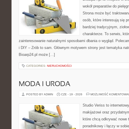
wokół preparatów do pielęgna
Strona może być traktowana
osób, które interesują się
bardziej tradycyjnym, zioł
charakterze. To serwis, któ
zainteresowanie naturalnymi sposobami dbania o wygląd. Polecam
i DIY – Zrób to sam. Głównym motywem strony jest tematyka natur
Bioarp24.pl może […]
CATEGORIES:
NIERUCHOMOŚCI
MODA I URODA
POSTED BY ADMIN
CZE - 19 - 2026
MOŻLIWOŚĆ KOMENTOWA
Studio Veriss to internetow
makijażowi oraz przydatny
które chcą odkrywać nowe t
poradnikowy i łączy w sobi