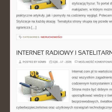
stylizacją fryzur. To portal
makijażem, w którym możn
praktyczne artykuły, jak i pomysły na codzienny wygląd. Polecam
Stylizacje na każdą okazję. Tematyka strony skupia się przede w
ogranicza […]
CATEGORIES:
NIERUCHOMOŚCI
INTERNET RADIOWY I SATELITAR
POSTED BY ADMIN
CZE - 17 - 2026
MOŻLIWOŚĆ KOMENTOWA
Internat.com.pl to wartości
oraz wszystkim zagadnienio
codziennym korzystaniem z
Strona może być dobrym mi
uporządkować wiedzę o świec
bezprzewodowych, światłow
cyberbezpieczeństwa oraz użytkowych rozwiązań technologicznyc