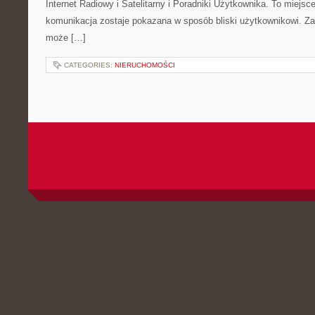
Internet Radiowy i Satelitarny i Poradniki Użytkownika. To miej
komunikacja zostaje pokazana w sposób bliski użytkownikowi. Zami
może […]
CATEGORIES:
NIERUCHOMOŚCI