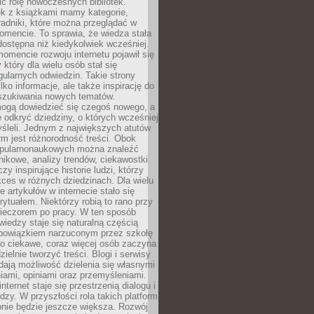
ić rolę nowoczesnych bibliotek.
ek z książkami mamy kategorie,
oradniki, które można przeglądać w
mencie. To sprawia, że wiedza stała
 dostępna niż kiedykolwiek wcześniej.
mencie rozwoju internetu pojawił się
y
który dla wielu osób stał się
ularnych odwiedzin. Takie strony
ylko informacje, ale także inspirację do
szukiwania nowych tematów.
mogą dowiedzieć się czegoś nowego, a
 odkryć dziedziny, o których wcześniej
śleli. Jednym z największych atutów
orm jest różnorodność treści. Obok
opularnonaukowych można znaleźć
nikowe, analizy trendów, ciekawostki
zy inspirujące historie ludzi, którzy
kces w różnych dziedzinach. Dla wielu
e artykułów w internecie stało się
ytuałem. Niektórzy robią to rano przy
wieczorem po pracy. W ten sposób
iedzy staje się naturalną częścią
 obowiązkiem narzuconym przez szkołę
Co ciekawe, coraz więcej osób zaczyna
ielnie tworzyć treści. Blogi i serwisy
ają możliwość dzielenia się własnymi
ami, opiniami oraz przemyśleniami.
nternet staje się przestrzenią dialogu i
zy. W przyszłości rola takich platform
nie będzie jeszcze większa. Rozwój