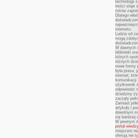
technologii 
treści staje
rośnie zapot
Dlatego właś
doświadczeni
najważniejs
internetu.
Ludzie od za
mogą zdobyw
doświadczeni
W dawnych cz
biblioteki or
których spot
różnych dzie
nowe formy p
była prasa, p
internet, kt
komunikacji
użytkownik s
odpowiedzi n
dziedziny ży
zaczęły pełn
Zamiast pół
artykuły i p
dowolnym mo
się bardziej
W pewnym mo
portal wiedz
miejscem reg
oferują nie t