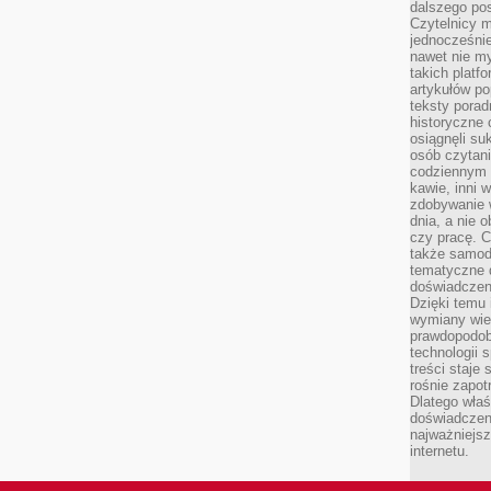
dalszego po
Czytelnicy 
jednocześnie
nawet nie my
takich platf
artykułów p
teksty porad
historyczne c
osiągnęli su
osób czytani
codziennym r
kawie, inni 
zdobywanie w
dnia, a nie
czy pracę. 
także samodz
tematyczne d
doświadczeni
Dzięki temu i
wymiany wied
prawdopodob
technologii 
treści staje
rośnie zapot
Dlatego właś
doświadczeni
najważniejs
internetu.