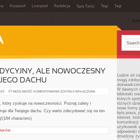
my
Krzysztof
Liverpool
Redakcja
Tagi
Tagi
Spis Treści
SUB
A
DYCYJNY, ALE NOWOCZESNY
Ludzie od za
JEGO DACHU
mogą zdobyw
doświadczeni
W dawnych cz
DACHÓWKA:
025
MOŻLIWOŚĆ KOMENTOWANIA
ZOSTAŁA WYŁĄCZONA
biblioteki or
TRADYCYJNY,
ALE
których spot
NOWOCZESNY
, który zyskuje na nowoczesności. Poznaj zalety i
różnych dzie
WYBÓR
nowe formy p
DLA
ruje dla Twojego dachu. Czy warto zdecydować się na ten
TWOJEGO
była prasa, p
DACHU
internet, kt
!(184 characters)
komunikacji
użytkownik s
LNIKÓW
odpowiedzi n
dziedziny ży