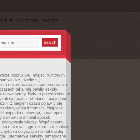
SCRIBE
FACEBOOK
TWITTER
wsze poszukiwali miejsc, w których
ać wiedzę, dzielić się
em i rozwijać swoje zainteresowania.
asach taką rolę pełniły szkoły,
az uniwersytety. Były to przestrzenie, w
ykali się uczeni, studenci i pasjonaci
dzin. Z biegiem czasu pojawiły się
rzekazywania informacji. Najpierw
óźniej radio i telewizja, a następnie
óry całkowicie zmienił sposób
 i zdobywania wiedzy. Współczesny
ieci może w ciągu kilku minut znaleźć
a pytania dotyczące niemal każdej
cia. Internetowe serwisy tematyczne