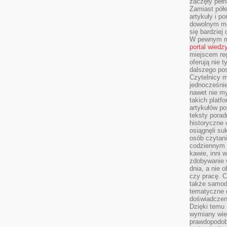
zaczęły pełn
Zamiast pół
artykuły i p
dowolnym mo
się bardziej
W pewnym mo
portal wiedz
miejscem reg
oferują nie t
dalszego po
Czytelnicy 
jednocześnie
nawet nie my
takich platf
artykułów p
teksty porad
historyczne c
osiągnęli su
osób czytani
codziennym r
kawie, inni 
zdobywanie w
dnia, a nie
czy pracę. 
także samodz
tematyczne d
doświadczeni
Dzięki temu i
wymiany wied
prawdopodob