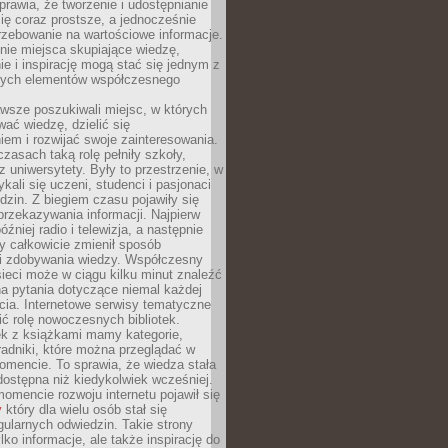
sprawia, że tworzenie i udostępnianie
 się coraz prostsze, a jednocześnie
rzebowanie na wartościowe informacje.
nie miejsca skupiające wiedzę,
e i inspirację mogą stać się jednym z
zych elementów współczesnego
wsze poszukiwali miejsc, w których
ać wiedzę, dzielić się
em i rozwijać swoje zainteresowania.
asach taką rolę pełniły szkoły,
az uniwersytety. Były to przestrzenie, w
ykali się uczeni, studenci i pasjonaci
dzin. Z biegiem czasu pojawiły się
rzekazywania informacji. Najpierw
óźniej radio i telewizja, a następnie
óry całkowicie zmienił sposób
 i zdobywania wiedzy. Współczesny
ieci może w ciągu kilku minut znaleźć
a pytania dotyczące niemal każdej
cia. Internetowe serwisy tematyczne
ić rolę nowoczesnych bibliotek.
ek z książkami mamy kategorie,
oradniki, które można przeglądać w
mencie. To sprawia, że wiedza stała
 dostępna niż kiedykolwiek wcześniej.
mencie rozwoju internetu pojawił się
y
który dla wielu osób stał się
ularnych odwiedzin. Takie strony
ylko informacje, ale także inspirację do