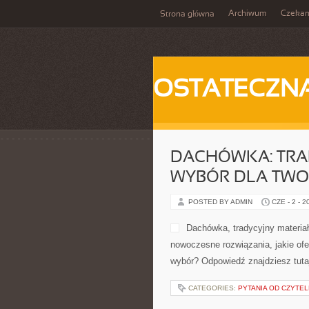
Archiwum
Czeka
Strona główna
OSTATECZN
DACHÓWKA: TRA
WYBÓR DLA TWO
POSTED BY ADMIN
CZE - 2 - 2
Dachówka, tradycyjny materiał
nowoczesne rozwiązania, jakie ofe
wybór? Odpowiedź znajdziesz tutaj
CATEGORIES:
PYTANIA OD CZYTE