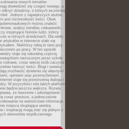
szukiwania nowych tematów.
mogą dowiedzieć się czegoś nowego, a
 odkryć dziedziny, o których wcześniej
śleli. Jednym z największych atutów
orm jest różnorodność treści. Obok
opularnonaukowych można znaleźć
nikowe, analizy trendów, ciekawostki
zy inspirujące historie ludzi, którzy
kces w różnych dziedzinach. Dla wielu
e artykułów w internecie stało się
ytuałem. Niektórzy robią to rano przy
wieczorem po pracy. W ten sposób
iedzy staje się naturalną częścią
 obowiązkiem narzuconym przez szkołę
Co ciekawe, coraz więcej osób zaczyna
ielnie tworzyć treści. Blogi i serwisy
ają możliwość dzielenia się własnymi
ami, opiniami oraz przemyśleniami.
nternet staje się przestrzenią dialogu i
zy. W przyszłości rola takich platform
nie będzie jeszcze większa. Rozwój
sprawia, że tworzenie i udostępnianie
 się coraz prostsze, a jednocześnie
rzebowanie na wartościowe informacje.
nie miejsca skupiające wiedzę,
e i inspirację mogą stać się jednym z
zych elementów współczesnego