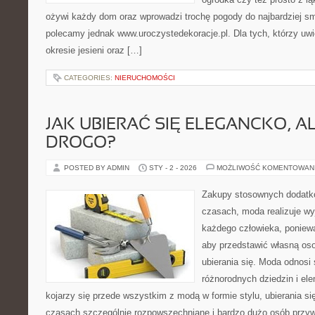
ożywi każdy dom oraz wprowadzi trochę pogody do najbardziej s
polecamy jednak www.uroczystedekoracje.pl. Dla tych, którzy uwi
okresie jesieni oraz […]
CATEGORIES:
NIERUCHOMOŚCI
JAK UBIERAĆ SIĘ ELEGANCKO, A
DROGO?
POSTED BY ADMIN
STY - 2 - 2026
MOŻLIWOŚĆ KOMENTOWAN
Zakupy stosownych dodatk
czasach, moda realizuje wy
każdego człowieka, poniewa
aby przedstawić własną os
ubierania się. Moda odnosi 
różnorodnych dziedzin i el
kojarzy się przede wszystkim z modą w formie stylu, ubierania się
czasach szczególnie rozpowszechniane i bardzo dużo osób przy