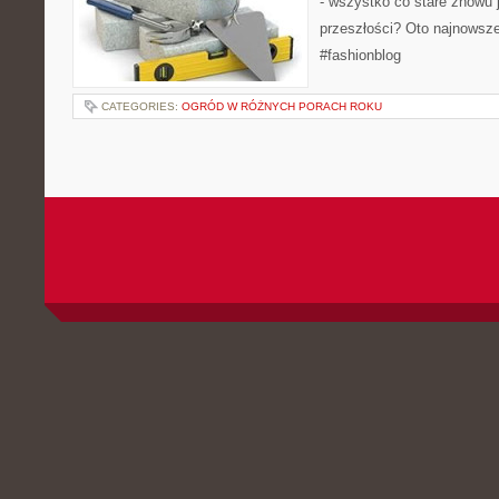
- wszystko co stare znowu 
przeszłości? Oto najnowsz
#fashionblog
CATEGORIES:
OGRÓD W RÓŻNYCH PORACH ROKU