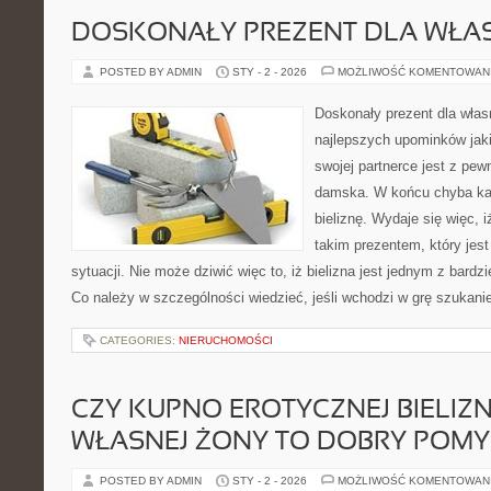
DOSKONAŁY PREZENT DLA WŁAS
POSTED BY ADMIN
STY - 2 - 2026
MOŻLIWOŚĆ KOMENTOWAN
Doskonały prezent dla wła
najlepszych upominków ja
swojej partnerce jest z pew
damska. W końcu chyba każ
bieliznę. Wydaje się więc, i
takim prezentem, który jest
sytuacji. Nie może dziwić więc to, iż bielizna jest jednym z bard
Co należy w szczególności wiedzieć, jeśli wchodzi w grę szukanie 
CATEGORIES:
NIERUCHOMOŚCI
CZY KUPNO EROTYCZNEJ BIELIZ
WŁASNEJ ŻONY TO DOBRY POMY
POSTED BY ADMIN
STY - 2 - 2026
MOŻLIWOŚĆ KOMENTOWAN