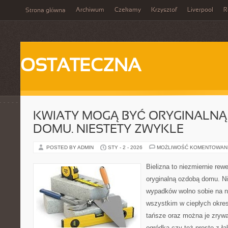
Archiwum
Czekamy
Krzysztof
Liverpool
R
Strona główna
OSTATECZNA
KWIATY MOGĄ BYĆ ORYGINALN
DOMU. NIESTETY ZWYKLE
POSTED BY ADMIN
STY - 2 - 2026
MOŻLIWOŚĆ KOMENTOWAN
Bielizna to niezmiernie re
oryginalną ozdobą domu. Ni
wypadków wolno sobie na n
wszystkim w ciepłych okre
tańsze oraz można je zryw
ogródka czy też prosto z łą