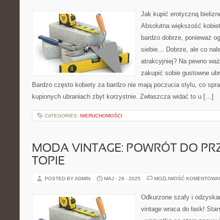
Jak kupić erotyczną bieliz
Absolutna większość kobiet
bardzo dobrze, ponieważ og
siebie… Dobrze, ale co nal
atrakcyjniej? Na pewno waż
zakupić sobie gustowne ubr
Bardzo często kobiety za bardzo nie mają poczucia stylu, co spra
kupionych ubraniach zbyt korzystnie. Zwłaszcza widać to u […]
CATEGORIES:
NIERUCHOMOŚCI
MODA VINTAGE: POWRÓT DO PR
TOPIE
POSTED BY ADMIN
MAJ - 29 - 2025
MOŻLIWOŚĆ KOMENTOWA
Odkurzone szafy i odzyska
vintage wraca do łask! Star