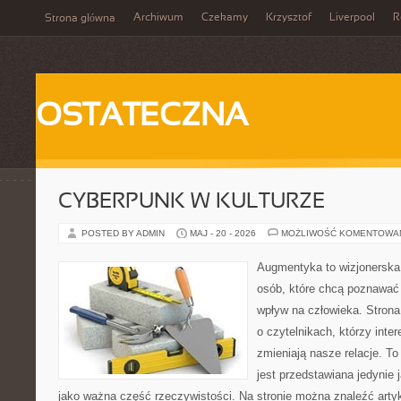
Archiwum
Czekamy
Krzysztof
Liverpool
R
Strona główna
OSTATECZNA
CYBERPUNK W KULTURZE
POSTED BY ADMIN
MAJ - 20 - 2026
MOŻLIWOŚĆ KOMENTOWA
Augmentyka to wizjonerska 
osób, które chcą poznawać 
wpływ na człowieka. Strona
o czytelnikach, którzy inte
zmieniają nasze relacje. T
jest przedstawiana jedynie 
jako ważna część rzeczywistości. Na stronie można znaleźć arty