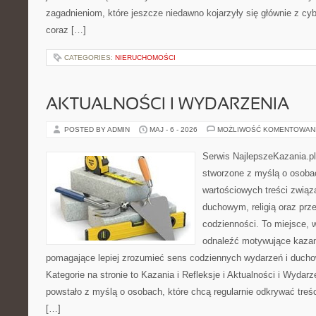
zagadnieniom, które jeszcze niedawno kojarzyły się głównie z cy
coraz […]
CATEGORIES:
NIERUCHOMOŚCI
AKTUALNOŚCI I WYDARZENIA
POSTED BY ADMIN
MAJ - 6 - 2026
MOŻLIWOŚĆ KOMENTOWAN
Serwis NajlepszeKazania.pl
stworzone z myślą o osobac
wartościowych treści zwią
duchowym, religią oraz prz
codzienności. To miejsce, 
odnaleźć motywujące kazan
pomagające lepiej zrozumieć sens codziennych wydarzeń i duch
Kategorie na stronie to Kazania i Refleksje i Aktualności i Wydar
powstało z myślą o osobach, które chcą regularnie odkrywać treś
[…]