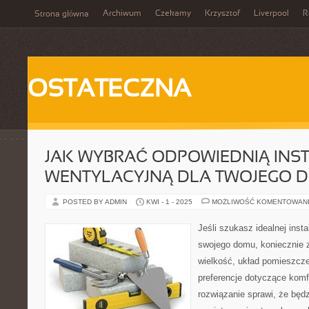
Archiwum
Czekamy
Krzysztof
Liverpool
R
Strona główna
OSTATECZNA
JAK WYBRAĆ ODPOWIEDNIĄ INS
WENTYLACYJNĄ DLA TWOJEGO 
POSTED BY ADMIN
KWI - 1 - 2025
MOŻLIWOŚĆ KOMENTOWAN
Jeśli szukasz idealnej insta
swojego domu, koniecznie 
wielkość, układ pomieszcze
preferencje dotyczące komf
rozwiązanie sprawi, że będ