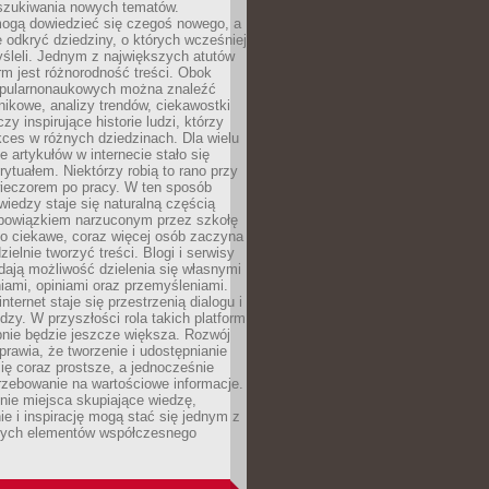
szukiwania nowych tematów.
mogą dowiedzieć się czegoś nowego, a
 odkryć dziedziny, o których wcześniej
śleli. Jednym z największych atutów
orm jest różnorodność treści. Obok
opularnonaukowych można znaleźć
nikowe, analizy trendów, ciekawostki
zy inspirujące historie ludzi, którzy
kces w różnych dziedzinach. Dla wielu
e artykułów w internecie stało się
ytuałem. Niektórzy robią to rano przy
wieczorem po pracy. W ten sposób
iedzy staje się naturalną częścią
 obowiązkiem narzuconym przez szkołę
Co ciekawe, coraz więcej osób zaczyna
ielnie tworzyć treści. Blogi i serwisy
ają możliwość dzielenia się własnymi
ami, opiniami oraz przemyśleniami.
nternet staje się przestrzenią dialogu i
zy. W przyszłości rola takich platform
nie będzie jeszcze większa. Rozwój
sprawia, że tworzenie i udostępnianie
 się coraz prostsze, a jednocześnie
rzebowanie na wartościowe informacje.
nie miejsca skupiające wiedzę,
e i inspirację mogą stać się jednym z
zych elementów współczesnego