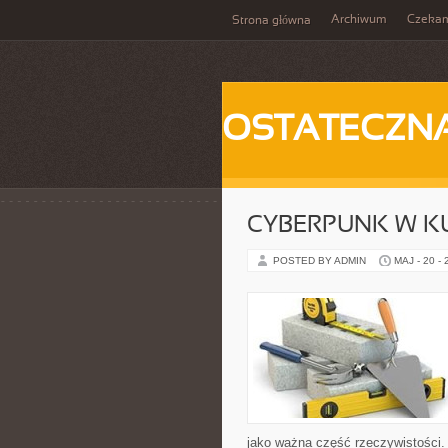
Archiwum
Czeka
Strona główna
OSTATECZN
CYBERPUNK W K
POSTED BY ADMIN
MAJ - 20 -
jako ważna część rzeczywistości.