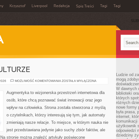
my
Krzysztof
Liverpool
Redakcja
Tagi
Tagi
Spis Treści
SUB
A
ULTURZE
Ludzie od za
mogą zdobyw
CYBERPUNK
 2026
MOŻLIWOŚĆ KOMENTOWANIA
ZOSTAŁA WYŁĄCZONA
doświadczeni
W
KULTURZE
W dawnych cz
Augmentyka to wizjonerska przestrzeń internetowa dla
biblioteki or
których spot
osób, które chcą poznawać świat innowacji oraz jego
różnych dzie
nowe formy p
wpływ na człowieka. Strona została stworzona z myślą
była prasa, p
o czytelnikach, którzy interesują się tym, jak automaty
internet, kt
komunikacji
zmieniają nasze relacje. To miejsce, w którym nauka nie
użytkownik s
jest przedstawiana jedynie jako suchy zbiór faktów, ale
odpowiedzi n
dziedziny ży
 Na stronie można znaleźć artykuły poświęcone