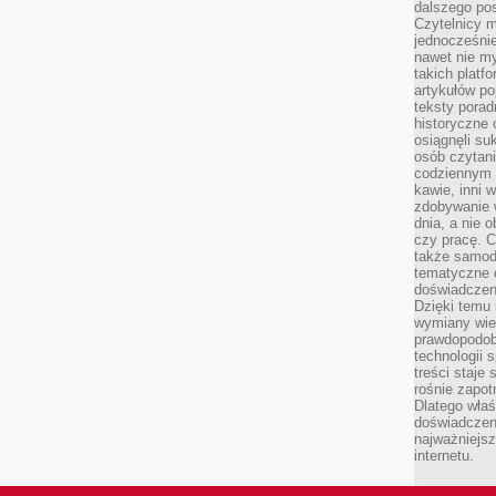
dalszego po
Czytelnicy 
jednocześnie
nawet nie my
takich platf
artykułów p
teksty porad
historyczne c
osiągnęli su
osób czytani
codziennym r
kawie, inni 
zdobywanie w
dnia, a nie
czy pracę. 
także samodz
tematyczne d
doświadczeni
Dzięki temu i
wymiany wied
prawdopodob
technologii 
treści staje
rośnie zapot
Dlatego właś
doświadczeni
najważniejs
internetu.