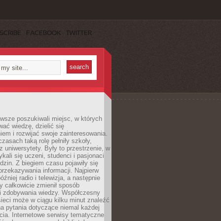
SCRIBE
FACEBOOK
TWITTER
wsze poszukiwali miejsc, w których
ać wiedzę, dzielić się
em i rozwijać swoje zainteresowania.
asach taką rolę pełniły szkoły,
az uniwersytety. Były to przestrzenie, w
ykali się uczeni, studenci i pasjonaci
dzin. Z biegiem czasu pojawiły się
rzekazywania informacji. Najpierw
óźniej radio i telewizja, a następnie
óry całkowicie zmienił sposób
 i zdobywania wiedzy. Współczesny
ieci może w ciągu kilku minut znaleźć
a pytania dotyczące niemal każdej
cia. Internetowe serwisy tematyczne