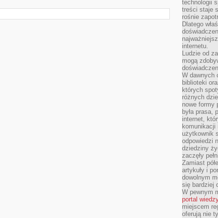
technologii 
treści staje
rośnie zapot
Dlatego właś
doświadczeni
najważniejs
internetu.
Ludzie od za
mogą zdobyw
doświadczeni
W dawnych cz
biblioteki or
których spot
różnych dzie
nowe formy p
była prasa, p
internet, kt
komunikacji
użytkownik s
odpowiedzi n
dziedziny ży
zaczęły pełn
Zamiast pół
artykuły i p
dowolnym mo
się bardziej
W pewnym mo
portal wiedz
miejscem reg
oferują nie t