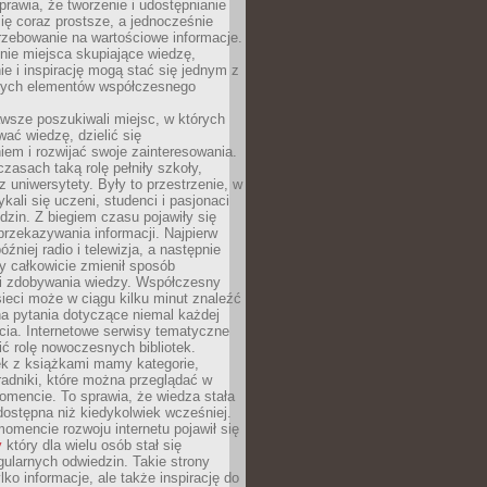
sprawia, że tworzenie i udostępnianie
 się coraz prostsze, a jednocześnie
rzebowanie na wartościowe informacje.
nie miejsca skupiające wiedzę,
e i inspirację mogą stać się jednym z
zych elementów współczesnego
wsze poszukiwali miejsc, w których
ać wiedzę, dzielić się
em i rozwijać swoje zainteresowania.
asach taką rolę pełniły szkoły,
az uniwersytety. Były to przestrzenie, w
ykali się uczeni, studenci i pasjonaci
dzin. Z biegiem czasu pojawiły się
rzekazywania informacji. Najpierw
óźniej radio i telewizja, a następnie
óry całkowicie zmienił sposób
 i zdobywania wiedzy. Współczesny
ieci może w ciągu kilku minut znaleźć
a pytania dotyczące niemal każdej
cia. Internetowe serwisy tematyczne
ić rolę nowoczesnych bibliotek.
ek z książkami mamy kategorie,
oradniki, które można przeglądać w
mencie. To sprawia, że wiedza stała
 dostępna niż kiedykolwiek wcześniej.
mencie rozwoju internetu pojawił się
y
który dla wielu osób stał się
ularnych odwiedzin. Takie strony
ylko informacje, ale także inspirację do