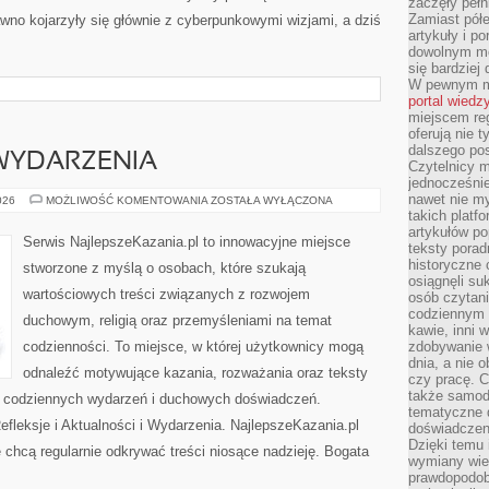
zaczęły pełn
Zamiast pół
wno kojarzyły się głównie z cyberpunkowymi wizjami, a dziś
artykuły i p
dowolnym mo
się bardziej
W pewnym mo
portal wiedz
miejscem reg
oferują nie t
dalszego po
 WYDARZENIA
Czytelnicy 
jednocześnie
nawet nie my
AKTUALNOŚCI
026
MOŻLIWOŚĆ KOMENTOWANIA
ZOSTAŁA WYŁĄCZONA
I
takich platf
WYDARZENIA
artykułów p
Serwis NajlepszeKazania.pl to innowacyjne miejsce
teksty porad
historyczne c
stworzone z myślą o osobach, które szukają
osiągnęli su
wartościowych treści związanych z rozwojem
osób czytani
codziennym r
duchowym, religią oraz przemyśleniami na temat
kawie, inni 
codzienności. To miejsce, w której użytkownicy mogą
zdobywanie w
dnia, a nie
odnaleźć motywujące kazania, rozważania oraz teksty
czy pracę. 
także samodz
s codziennych wydarzeń i duchowych doświadczeń.
tematyczne d
Refleksje i Aktualności i Wydarzenia. NajlepszeKazania.pl
doświadczeni
Dzięki temu i
 chcą regularnie odkrywać treści niosące nadzieję. Bogata
wymiany wied
prawdopodob