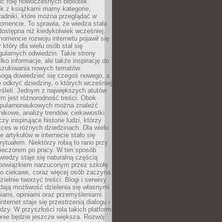
ić rolę nowoczesnych bibliotek.
ek z książkami mamy kategorie,
oradniki, które można przeglądać w
mencie. To sprawia, że wiedza stała
 dostępna niż kiedykolwiek wcześniej.
mencie rozwoju internetu pojawił się
y
który dla wielu osób stał się
ularnych odwiedzin. Takie strony
ylko informacje, ale także inspirację do
szukiwania nowych tematów.
mogą dowiedzieć się czegoś nowego, a
 odkryć dziedziny, o których wcześniej
śleli. Jednym z największych atutów
orm jest różnorodność treści. Obok
opularnonaukowych można znaleźć
nikowe, analizy trendów, ciekawostki
zy inspirujące historie ludzi, którzy
kces w różnych dziedzinach. Dla wielu
e artykułów w internecie stało się
ytuałem. Niektórzy robią to rano przy
wieczorem po pracy. W ten sposób
iedzy staje się naturalną częścią
 obowiązkiem narzuconym przez szkołę
Co ciekawe, coraz więcej osób zaczyna
ielnie tworzyć treści. Blogi i serwisy
ają możliwość dzielenia się własnymi
ami, opiniami oraz przemyśleniami.
nternet staje się przestrzenią dialogu i
zy. W przyszłości rola takich platform
nie będzie jeszcze większa. Rozwój