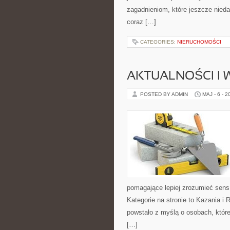
zagadnieniom, które jeszcze nieda
coraz […]
CATEGORIES:
NIERUCHOMOŚCI
AKTUALNOŚCI I
POSTED BY ADMIN
MAJ - 6 - 2
pomagające lepiej zrozumieć sen
Kategorie na stronie to Kazania i 
powstało z myślą o osobach, które
[…]