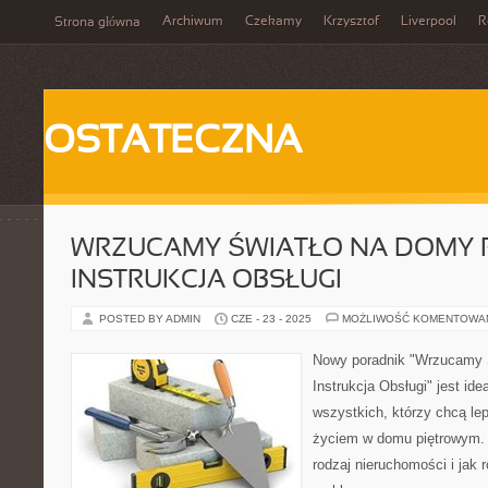
Archiwum
Czekamy
Krzysztof
Liverpool
R
Strona główna
OSTATECZNA
WRZUCAMY ŚWIATŁO NA DOMY P
INSTRUKCJA OBSŁUGI
POSTED BY ADMIN
CZE - 23 - 2025
MOŻLIWOŚĆ KOMENTOWA
Nowy poradnik "Wrzucamy 
Instrukcja Obsługi" jest id
wszystkich, którzy chcą lep
życiem w domu piętrowym. O
rodzaj nieruchomości i jak