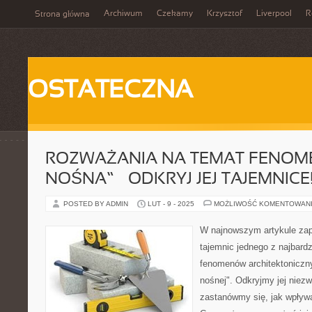
Archiwum
Czekamy
Krzysztof
Liverpool
R
Strona główna
OSTATECZNA
ROZWAŻANIA NA TEMAT FENOME
NOŚNA” – ODKRYJ JEJ TAJEMNICE
POSTED BY ADMIN
LUT - 9 - 2025
MOŻLIWOŚĆ KOMENTOWAN
W najnowszym artykule zap
tajemnic jednego z najbard
fenomenów architektoniczny
nośnej". Odkryjmy jej niezw
zastanówmy się, jak wpływ