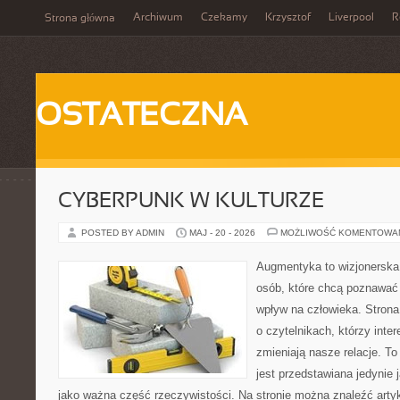
Archiwum
Czekamy
Krzysztof
Liverpool
R
Strona główna
OSTATECZNA
CYBERPUNK W KULTURZE
POSTED BY ADMIN
MAJ - 20 - 2026
MOŻLIWOŚĆ KOMENTOWA
Augmentyka to wizjonerska 
osób, które chcą poznawać 
wpływ na człowieka. Strona
o czytelnikach, którzy inte
zmieniają nasze relacje. T
jest przedstawiana jedynie 
jako ważna część rzeczywistości. Na stronie można znaleźć arty