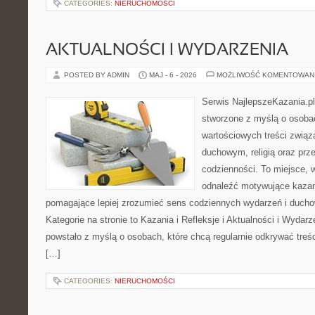
CATEGORIES:
NIERUCHOMOŚCI
AKTUALNOŚCI I WYDARZENIA
POSTED BY ADMIN
MAJ - 6 - 2026
MOŻLIWOŚĆ KOMENTOWAN
Serwis NajlepszeKazania.pl
stworzone z myślą o osobac
wartościowych treści zwią
duchowym, religią oraz prz
codzienności. To miejsce, 
odnaleźć motywujące kazan
pomagające lepiej zrozumieć sens codziennych wydarzeń i duch
Kategorie na stronie to Kazania i Refleksje i Aktualności i Wydar
powstało z myślą o osobach, które chcą regularnie odkrywać treś
[…]
CATEGORIES:
NIERUCHOMOŚCI