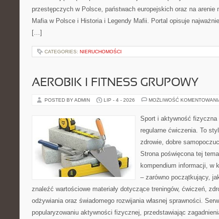
przestępczych w Polsce, państwach europejskich oraz na arenie
Mafia w Polsce i Historia i Legendy Mafii. Portal opisuje najważn
[…]
CATEGORIES:
NIERUCHOMOŚCI
AEROBIK I FITNESS GRUPOWY
POSTED BY ADMIN
LIP - 4 - 2026
MOŻLIWOŚĆ KOMENTOWAN
Sport i aktywność fizyczna 
regularne ćwiczenia. To sty
zdrowie, dobre samopoczuci
Strona poświęcona tej tem
kompendium informacji, w k
– zarówno początkujący, j
znaleźć wartościowe materiały dotyczące treningów, ćwiczeń, zdr
odżywiania oraz świadomego rozwijania własnej sprawności. Serwi
popularyzowaniu aktywności fizycznej, przedstawiając zagadnien