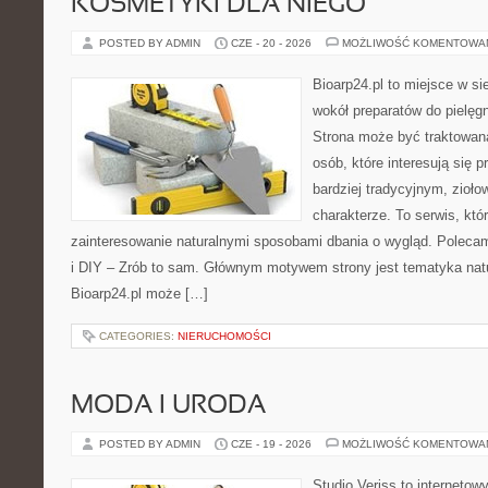
KOSMETYKI DLA NIEGO
POSTED BY ADMIN
CZE - 20 - 2026
MOŻLIWOŚĆ KOMENTOWA
Bioarp24.pl to miejsce w sie
wokół preparatów do pielęgna
Strona może być traktowana
osób, które interesują się
bardziej tradycyjnym, zioł
charakterze. To serwis, któ
zainteresowanie naturalnymi sposobami dbania o wygląd. Polecam
i DIY – Zrób to sam. Głównym motywem strony jest tematyka natur
Bioarp24.pl może […]
CATEGORIES:
NIERUCHOMOŚCI
MODA I URODA
POSTED BY ADMIN
CZE - 19 - 2026
MOŻLIWOŚĆ KOMENTOWA
Studio Veriss to internetow