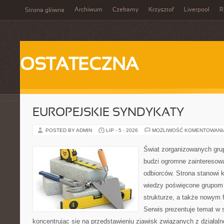
Archiwum
Czekamy
Krzysztof
Liverpool
R
Strona główna
OSTATECZNA
EUROPEJSKIE SYNDYKATY
POSTED BY ADMIN
LIP - 5 - 2026
MOŻLIWOŚĆ KOMENTOWAN
Świat zorganizowanych grup
budzi ogromne zainteresowa
odbiorców. Strona stanowi
wiedzy poświęcone grupom p
strukturze, a także nowym
Serwis prezentuje temat w 
koncentrując się na przedstawieniu zjawisk związanych z działal