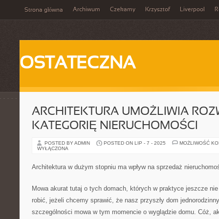
Archiwum
Czekamy
Krzysztof
Liverpool
R
Strona główna
OSTATECZNA
ARCHITEKTURA UMOŻLIWIA ROZ
KATEGORIĘ NIERUCHOMOŚCI
POSTED BY ADMIN
POSTED ON LIP - 7 - 2025
MOŻLIWOŚĆ K
WYŁĄCZONA
Architektura w dużym stopniu ma wpływ na sprzedaż nieruchomo
Mowa akurat tutaj o tych domach, których w praktyce jeszcze ni
robić, jeżeli chcemy sprawić, że nasz przyszły dom jednorodzinn
szczególności mowa w tym momencie o wyglądzie domu. Cóż, aktu