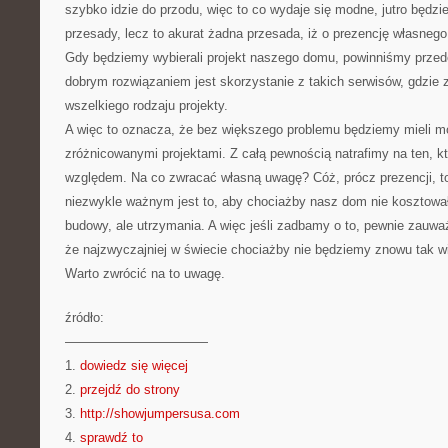
szybko idzie do przodu, więc to co wydaje się modne, jutro będz
przesady, lecz to akurat żadna przesada, iż o prezencję własneg
Gdy będziemy wybierali projekt naszego domu, powinniśmy przed
dobrym rozwiązaniem jest skorzystanie z takich serwisów, gdzie
wszelkiego rodzaju projekty.
A więc to oznacza, że bez większego problemu będziemy mieli m
zróżnicowanymi projektami. Z całą pewnością natrafimy na ten, k
względem. Na co zwracać własną uwagę? Cóż, prócz prezencji, t
niezwykle ważnym jest to, aby chociażby nasz dom nie kosztował 
budowy, ale utrzymania. A więc jeśli zadbamy o to, pewnie zauw
że najzwyczajniej w świecie chociażby nie będziemy znowu tak wie
Warto zwrócić na to uwagę.
źródło:
———————————
1.
dowiedz się więcej
2.
przejdź do strony
3.
http://showjumpersusa.com
4.
sprawdź to